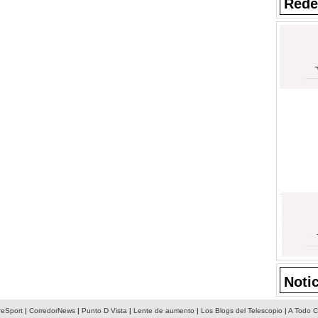
Rede
Noti
reSport
|
CorredorNews
|
Punto D Vista
|
Lente de aumento
|
Los Blogs del Telescopio
|
A Todo C