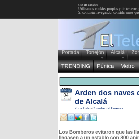
Uso de cookies
Utilizamos cookies propias y de terceros 
Si continúa navegando, consideramos que
Portada
Torrejón
Alcalá
Zo
TRENDING
Púnica
Metro
Arden dos naves d
JUN
04
de Alcalá
2023
Zona Este
-
Corredor del Henares
Los Bomberos evitaron que las l
llegasen a un establo con 800 ani