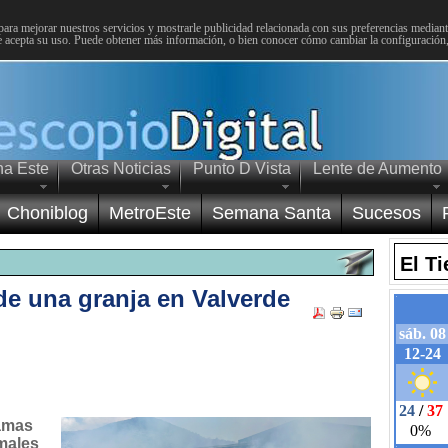
para mejorar nuestros servicios y mostrarle publicidad relacionada con sus preferencias mediante
 acepta su uso. Puede obtener más información, o bien conocer cómo cambiar la configuración
na Este
Otras Noticias
Punto D Vista
Lente de Aumento
Choniblog
MetroEste
Semana Santa
Sucesos
El T
e una granja en Valverde
lamas
males