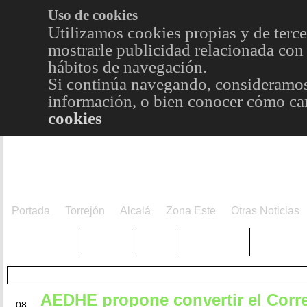
Uso de cookies
Utilizamos cookies propias y de terce
mostrarle publicidad relacionada con 
hábitos de navegación.
Si continúa navegando, consideramos
información, o bien conocer cómo cam
cookies
Portada
Torrejón
Alcalá
Zona Este
Otras Noticias
TRENDING
Púnica
Metro
Choniblog
MetroEst
AEDHE propone convertir el Corr
MAY
08