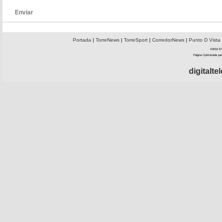
Enviar
Portada
|
TorreNews
|
TorreSport
|
CorredorNews
|
Punto D Vista
©2010 El 
Página Optimizada par
digitalt