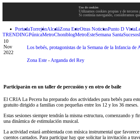
Uso de cookies
Utilizamos cookies propias y de terceros 
Si continúa navegando, consideramos que
Portada
Torrejón
Alcalá
Zona Este
Otras Noticias
Punto D Vista
L
TRENDING
Púnica
Metro
Choniblog
MetroEste
Semana Santa
Sucesos
10
Nov
Los bebés, protagonistas de la Semana de la Infancia de
2022
Zona Este
-
Arganda del Rey
Participarán en un taller de percusión y en otro de baile
El CRIA La Pecera ha preparado dos actividades para bebés para este 
gratuito dirigido a familias con pequeñas entre los 12 y los 36 meses.
Estas sesiones siempre tendrán la misma estructura, comenzando y fin
una dinámica de estimulación musical.
La actividad estará ambientada con música instrumental que favorece
cuentos cantados. Para participar hay que solicitar la invitación a tra