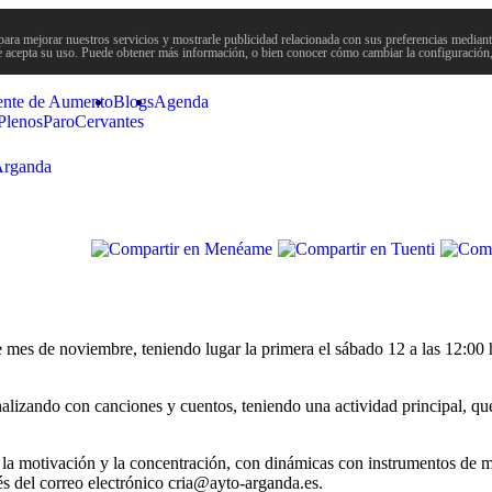
para mejorar nuestros servicios y mostrarle publicidad relacionada con sus preferencias mediante
 acepta su uso. Puede obtener más información, o bien conocer cómo cambiar la configuración
ente de Aumento
Blogs
Agenda
Plenos
Paro
Cervantes
 Arganda
mes de noviembre, teniendo lugar la primera el sábado 12 a las 12:00 h
alizando con canciones y cuentos, teniendo una actividad principal, que
 la motivación y la concentración, con dinámicas con instrumentos de 
vés del correo electrónico cria@ayto-arganda.es.