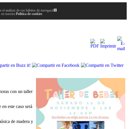
 el análisis de sus hábitos de navegación.
x
, en nuestra
Política de cookies
oras con un taller
 en este caso será
música de madera y