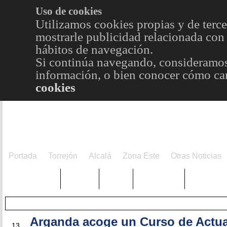
Uso de cookies
Utilizamos cookies propias y de terce
mostrarle publicidad relacionada con 
hábitos de navegación.
Si continúa navegando, consideramos
información, o bien conocer cómo cam
cookies
Portada
Torrejón
Alcalá
Zona Este
Otras Noticias
TRENDING
Púnica
Metro
Choniblog
MetroEst
Arganda acoge un Curso de Actua
ABR
13