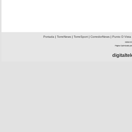
Portada
|
TorreNews
|
TorreSport
|
CorredorNews
|
Punto D Vista
©2010 El 
Página Optimizada par
digitalt