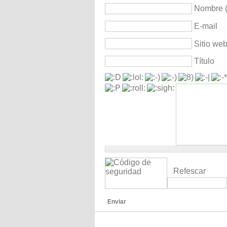
Nombre (
E-mail
Sitio we
Título
Refescar
Enviar