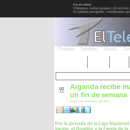
Uso de cookies
Utilizamos cookies propias y de terceros 
Si continúa navegando, consideramos que
Portada
Torrejón
Alcalá
Zo
TRENDING
Púnica
Metro
Arganda recibe má
NOV
02
un fin de semana
2024
Zona Este
-
Arganda del Rey
Por la jornada de la Liga Nacional
karate, el Duatlón y la Fiesta de la 