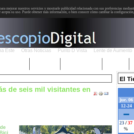
para mejorar nuestros servicios y mostrarle publicidad relacionada con sus preferencias mediante
 acepta su uso. Puede obtener más información, o bien conocer cómo cambiar la configuración
na Este
Otras Noticias
Punto D Vista
Lente de Aumento
Choniblog
MetroEste
Semana Santa
Sucesos
El T
s de seis mil visitantes en
 de
Bici