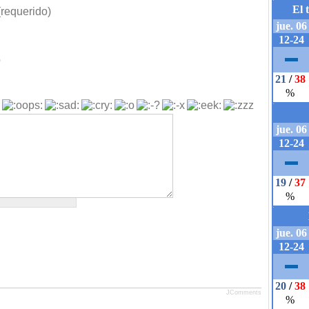
requerido)
b
JComments