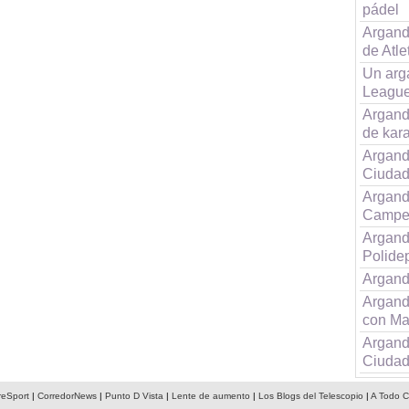
pádel
Argand
de Atle
Un arg
League
Argand
de kara
Arganda
Ciudad
Argand
Campe
Argand
Polide
Argand
Argand
con Ma
Arganda
Ciudad
reSport
|
CorredorNews
|
Punto D Vista
|
Lente de aumento
|
Los Blogs del Telescopio
|
A Todo C