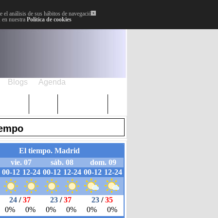
 el análisis de sus hábitos de navegación.
x
, en nuestra
Política de cookies
Blogs
Agenda
Plenos
Paro
Cervantes
iempo