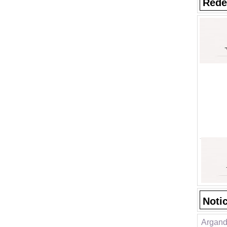
Rede
Noti
Argand