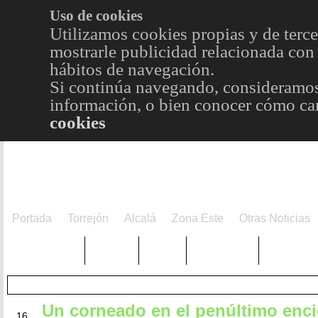
Uso de cookies
Utilizamos cookies propias y de terce
mostrarle publicidad relacionada con 
hábitos de navegación.
Si continúa navegando, consideramos
información, o bien conocer cómo cam
cookies
Portada
Torrejón
Alcalá
Zona Este
Otras Noticias
TRENDING
Púnica
Metro
Choniblog
MetroEst
Un corneado en el penúltimo enci
SEP
16