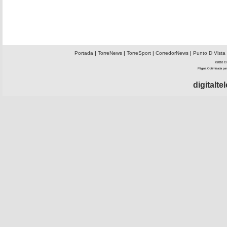
Portada
|
TorreNews
|
TorreSport
|
CorredorNews
|
Punto D Vista
©2010 El 
Página Optimizada par
digitalt