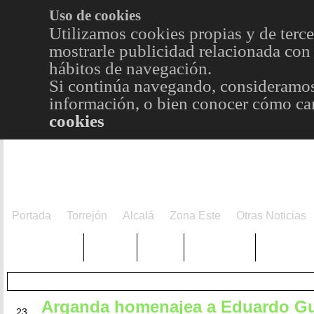
Uso de cookies
Utilizamos cookies propias y de terce
mostrarle publicidad relacionada con 
hábitos de navegación.
Si continúa navegando, consideramos
información, o bien conocer cómo cam
cookies
Portada
Torrejón
Alcalá
Zona Este
Otras Noticias
TRENDING
Púnica
Metro
Choniblog
MetroEst
Arganda homenajea a Eduardo Gu
JUL
23