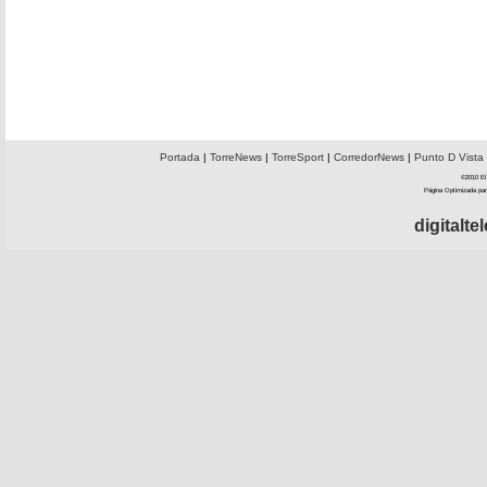
Portada
|
TorreNews
|
TorreSport
|
CorredorNews
|
Punto D Vista
©2010 El 
Página Optimizada par
digitalt