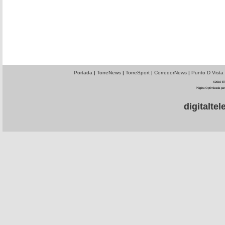
Portada
|
TorreNews
|
TorreSport
|
CorredorNews
|
Punto D Vista
©2010 El 
Página Optimizada par
digitalt