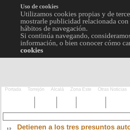
Uso de cookies
Utilizamos cookies propias y de terce
mostrarle publicidad relacionada con 
hábitos de navegación.
Si continúa navegando, consideramos
información, o bien conocer cómo cam
cookies
Portada
Torrejón
Alcalá
Zona Este
Otras Noticias
TRENDING
Púnica
Metro
Choniblog
MetroEst
Detienen a los tres presuntos auto
MAY
12