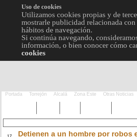
Uso de cookies
Utilizamos cookies propias y de terce
mostrarle publicidad relacionada con 
hábitos de navegación.
Si continúa navegando, consideramos
información, o bien conocer cómo cam
cookies
Portada
Torrejón
Alcalá
Zona Este
Otras Noticias
TRENDING
Púnica
Metro
Choniblog
MetroEst
Detienen a un hombre por robos e
MAR
17