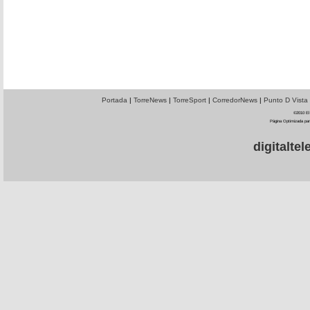
Portada
|
TorreNews
|
TorreSport
|
CorredorNews
|
Punto D Vista
©2010 El 
Página Optimizada par
digitalt