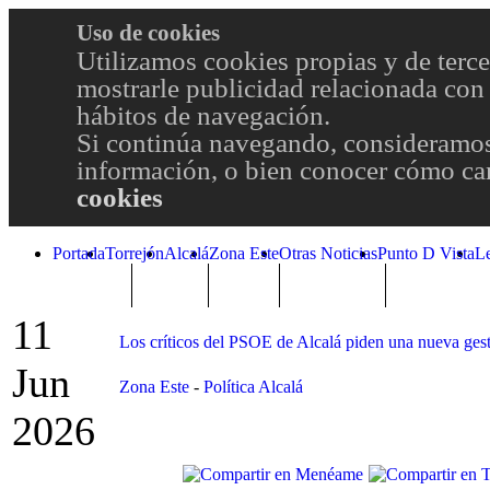
Uso de cookies
Utilizamos cookies propias y de terce
mostrarle publicidad relacionada con 
hábitos de navegación.
Si continúa navegando, consideramos
información, o bien conocer cómo cam
cookies
Portada
Torrejón
Alcalá
Zona Este
Otras Noticias
Punto D Vista
L
TRENDING
Púnica
Metro
Choniblog
MetroEste
11
Los críticos del PSOE de Alcalá piden una nueva ges
Jun
Zona Este
-
Política Alcalá
2026