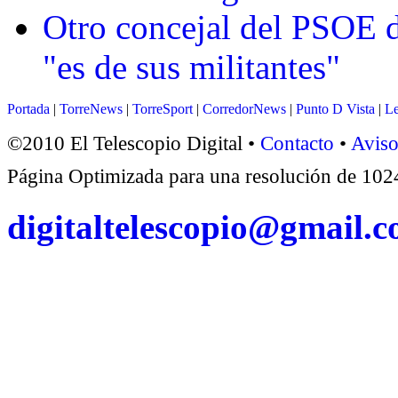
Otro concejal del PSOE d
"es de sus militantes"
Portada
|
TorreNews
|
TorreSport
|
CorredorNews
|
Punto D Vista
|
Le
©2010 El Telescopio Digital •
Contacto
•
Aviso
Página Optimizada para una resolución de 1
digitaltelescopio@gmail.