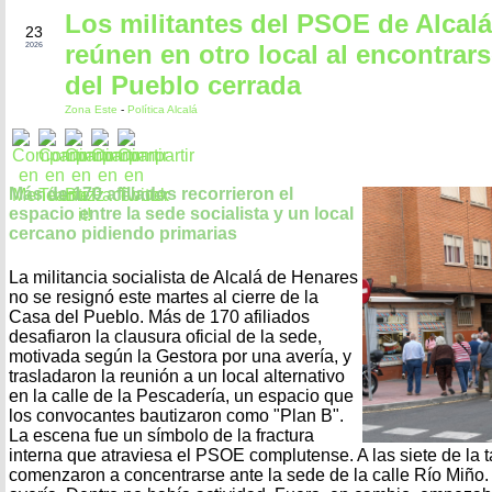
Los militantes del PSOE de Alcalá
ABR
23
reúnen en otro local al encontrars
2026
del Pueblo cerrada
Zona Este
-
Política Alcalá
Más de 170 afiliados recorrieron el
espacio entre la sede socialista y un local
cercano pidiendo primarias
La militancia socialista de Alcalá de Henares
no se resignó este martes al cierre de la
Casa del Pueblo. Más de 170 afiliados
desafiaron la clausura oficial de la sede,
motivada según la Gestora por una avería, y
trasladaron la reunión a un local alternativo
en la calle de la Pescadería, un espacio que
los convocantes bautizaron como "Plan B".
La escena fue un símbolo de la fractura
interna que atraviesa el PSOE complutense. A las siete de la 
comenzaron a concentrarse ante la sede de la calle Río Miño.