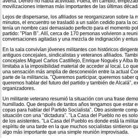
avería. Dentro no había actividad. Fuera, en cambio, empezab
movilizaciones internas más importantes de las últimas décad
Lejos de dispersarse, los afiliados se reorganizaron sobre l
minutos, el encuentro se trasladó a un salón cedido para la oc
tenía un nombre casi demasiado perfecto para el momento polí
partido: "Plan B". Allí, cerca de 170 personas volvieron a reun
conversaciones agitadas y una mezcla de indignación y entu
En la sala convivían jóvenes militantes con históricos dirigente
antiguos concejales, sindicalistas y veteranos afiliados. Tamb
concejales Miguel Carlos Castillejo, Enrique Nogués y Alba I
limitaba a la imposibilidad material de acceder al local. Lo qu
una sensación más amplia de desconexión entre la actual Co
parte de la militancia. "Queremos participar, queremos saber 
queremos hablar del futuro del partido y también de Alcalá", e
organizadores.
Un militante veterano resumió la situación con una frase demo
humillado. Que después de tantos años tengamos que estar e
copas para hablar del Partido Socialista". Otro asistente comp
situación con una "dictadura". "La Casa del Pueblo no es solo
de los asistentes. "La Casa del Pueblo es donde está la milita
espíritu de una tarde en la que muchos socialistas sintieron 
algo más importante que una simple reunión improvisada.