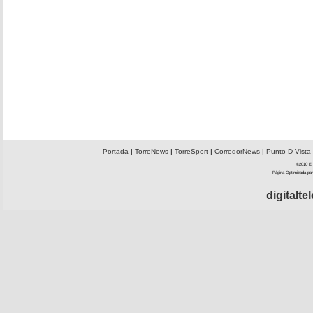
Portada
|
TorreNews
|
TorreSport
|
CorredorNews
|
Punto D Vista
©2010 El 
Página Optimizada par
digitalt