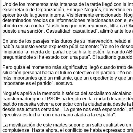
Uno de los momentos más intensos de la tarde llegó con la int
exsecretario de Organización, Enrique Nogués, convertido en
epicentro de la guerra interna. Visiblemente emocionado, Nogu
determinados medios de informaciones relacionadas con el ex
abierto en su contra. "Justo hoy que nos reunimos, filtran a O
puesto una sanción. Casualidad, casualidad", afirmó ante los 
En uno de los pasajes más duros de su intervención, relató el
había supuesto verse expuesto públicamente: "Yo no le deseo
limpiando la mierda del pañal de su hija le estén llamando A
preguntándole si ha estado con una puta". El auditorio guardó 
Pero quizá el momento más significativo llegó cuando trató de
situación personal hacia el futuro colectivo del partido. "Yo 
más importantes que un militante, que un expediente y que un
importante es el partido", sostuvo.
Nogués apeló a la memoria histórica del socialismo alcalaíno y
transformador que el PSOE ha tenido en la ciudad durante dé
partido necesita volver a conectar con la ciudadanía desde la 
desde estructuras cerradas. "La gente nos está esperando", af
ejecutiva es luchar con una mano atada a la espalda".
La movilización de este martes supone un salto cualitativo en 
complutense. Hasta ahora, el conflicto se había expresado pr