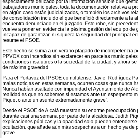
especialmente delicado por la información sensible que gesti
trabajadores municipales, toda la documentación relativa a p
en algún caso están judicializados, o también los archivos re
de consolidación incluido el que benefició directamente a la 
encuentra denunciado en el juzgado. Este robo, sin precedent
vuelve a poner en evidencia la pésima gestión del equipo de
incapaz de garantizar, ni siquiera la seguridad del principal ed
resume el PSOE.
Este hecho se suma a un verano plagado de incompetencia po
PPVOX con incendios sin esclarecer en parcelas municipales, 
condiciones insalubres o la suciedad de la ciudad, y ahora s
de máxima gravedad.
Para el Portavoz del PSOE complutense, Javier Rodríguez Pa
malas noticias en estas semanas, ocurren cosas que nunca h
Nunca habían asaltado con impunidad el Ayuntamiento de Alc
realidad es que no sabemos si estamos ante un esperpento má
Piquet o ante un asunto extremadamente grave”.
Desde el PSOE de Alcalá muestran su enorme preocupación p
durante casi una semana por parte de la alcaldesa, Judith Piqu
explicaciones públicas y la opacidad solo pueden entenders
ocultación, que añade aún más sospechas a un hecho ya de 
grave.