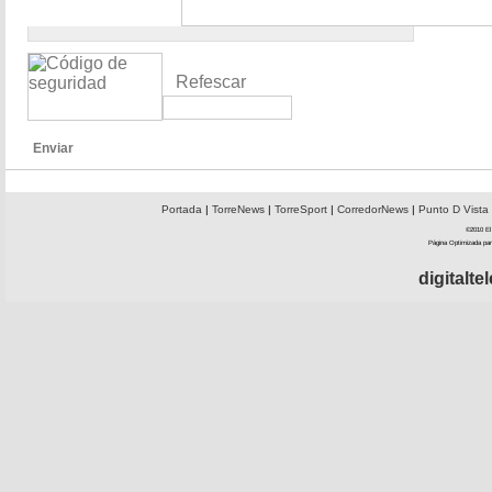
Refescar
Enviar
Portada
|
TorreNews
|
TorreSport
|
CorredorNews
|
Punto D Vista
©2010 El 
Página Optimizada par
digitalt