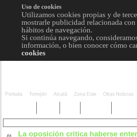
Uso de cookies
Utilizamos cookies propias y de terce
mostrarle publicidad relacionada con 
hábitos de navegación.
Si continúa navegando, consideramos
información, o bien conocer cómo cam
cookies
Portada
Torrejón
Alcalá
Zona Este
Otras Noticias
TRENDING
Púnica
Metro
Choniblog
MetroEst
La oposición critica haberse ente
AGO
01