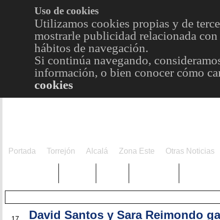
Uso de cookies
Utilizamos cookies propias y de terce
mostrarle publicidad relacionada con 
hábitos de navegación.
Si continúa navegando, consideramos
información, o bien conocer cómo cam
cookies
Portada
Torrejón
Alcalá
Zona Este
Otras Noticias
TRENDING
Púnica
Metro
Choniblog
MetroEst
David Santos y Sara Reimondo ga
MAR
17