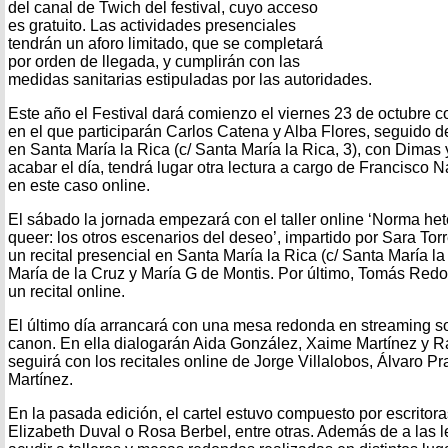
del canal de Twich del festival, cuyo acceso
es gratuito. Las actividades presenciales
tendrán un aforo limitado, que se completará
por orden de llegada, y cumplirán con las
medidas sanitarias estipuladas por las autoridades.
Este año el Festival dará comienzo el viernes 23 de octubre c
en el que participarán Carlos Catena y Alba Flores, seguido d
en Santa María la Rica (c/ Santa María la Rica, 3), con Dimas 
acabar el día, tendrá lugar otra lectura a cargo de Francisco
en este caso online.
El sábado la jornada empezará con el taller online ‘Norma het
queer: los otros escenarios del deseo’, impartido por Sara Tor
un recital presencial en Santa María la Rica (c/ Santa María la
María de la Cruz y María G de Montis. Por último, Tomás Red
un recital online.
El último día arrancará con una mesa redonda en streaming so
canon. En ella dialogarán Aida González, Xaime Martínez y R
seguirá con los recitales online de Jorge Villalobos, Álvaro P
Martínez.
En la pasada edición, el cartel estuvo compuesto por escrito
Elizabeth Duval o Rosa Berbel, entre otras. Además de a las 