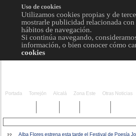
Uso de cookies
Utilizamos cookies propias y de terce
mostrarle publicidad relacionada con 
hábitos de navegación.
Si continúa navegando, consideramos
información, o bien conocer cómo cam
cookies
Portada
Torrejón
Alcalá
Zona Este
Otras Noticias
TRENDING
Púnica
Metro
Choniblog
MetroEst
OCT
Alba Flores estrena esta tarde el Festival de Poesía J
22