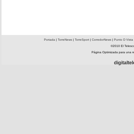
Portada
|
TorreNews
|
TorreSport
|
CorredorNews
|
Punto D Vista
©2010 El Telesco
Página Optimizada para una 
digitalt