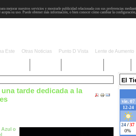
para mejorar nuestros servicios y mostrarle publicidad relacionada con sus preferencias mediante
 acepta su uso. Puede obtener más información, o bien conocer cómo cambiar la configuración
na Este
Otras Noticias
Punto D Vista
Lente de Aumento
Choniblog
MetroEste
Semana Santa
Sucesos
El T
una tarde dedicada a la
ies
 Azul o
l