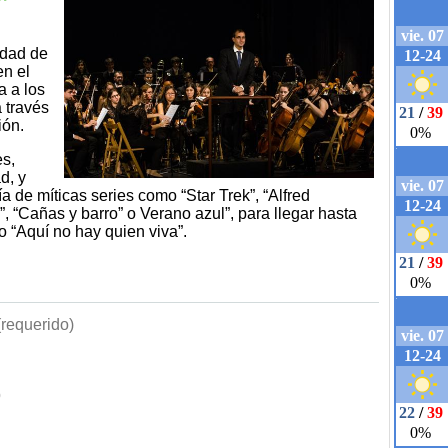
udad de
en el
a a los
 través
ión.
es,
d, y
a de míticas series como “Star Trek”, “Alfred
, “Cañas y barro” o Verano azul”, para llegar hasta
 “Aquí no hay quien viva”.
requerido)
b