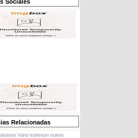
s Sociales
cias Relacionadas
calaínos Vaho estrenan nuevo