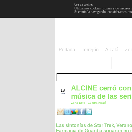
Uso de cookies
Utilizamos cookies propias y de terceros 
Si continúa navegando, consideramos que
Portada
Torrejón
Alcalá
Zo
TRENDING
Púnica
Metro
ALCINE cerró con 
NOV
19
música de las ser
2018
Zona Este
-
Cultura Alcalá
Las sintonías de Star Trek, Verano
Farmacia de Guardia sonaron en e