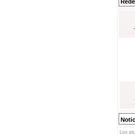
Rede
Noti
Los al