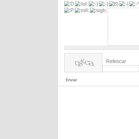
Refescar
Enviar