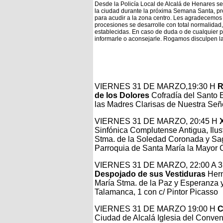
Desde la Policía Local de Alcalá de Henares se 
la ciudad durante la próxima Semana
Santa, pr
para acudir a la zona centro.
Les agradecemos 
procesiones se desarrolle con total normalidad
establecidas.
En caso de duda o de cualquier p
informarle o aconsejarle.
Rogamos disculpen la
VIERNES 31 DE MARZO,19:30 H
R
de los Dolores
Cofradía del Santo E
las Madres Clarisas de Nuestra Señ
VIERNES 31 DE MARZO, 20:45 H
Sinfónica Complutense Antigua, Ilu
Stma. de la Soledad Coronada y Sag
Parroquia de Santa María la Mayor C
VIERNES 31 DE MARZO, 22:00 A 3
Despojado de sus Vestiduras
Herm
María Stma. de la Paz y Esperanza 
Talamanca, 1 con c/ Pintor Picasso
VIERNES 31 DE MARZO 19:00 H
C
Ciudad de Alcalá Iglesia del Conven