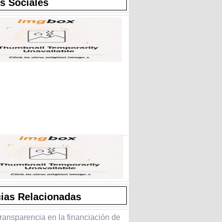
s Sociales
cias Relacionadas
ransparencia en la financiación de