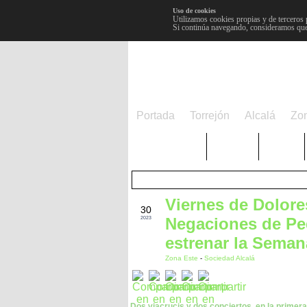
Uso de cookies
Utilizamos cookies propias y de terceros 
Si continúa navegando, consideramos que
Portada
Torrejón
Alcalá
Zo
TRENDING
Púnica
Metro
Viernes de Dolore
MAR
30
Negaciones de Ped
2023
estrenar la Sema
Zona Este
-
Sociedad Alcalá
Dos viacrucis y dos conciertos, en la primer