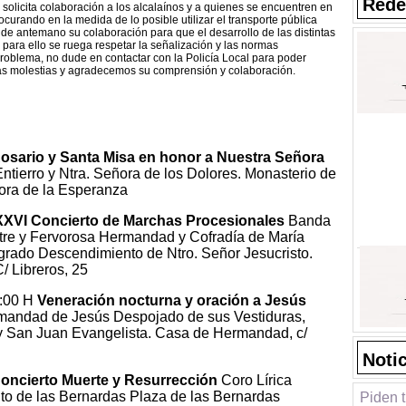
Rede
solicita colaboración a los
alcalaínos y a quienes se encuentren en
ocurando en la medida de lo posible utilizar el transporte pública
de antemano su colaboración para que el desarrollo de
las distintas
, para ello se ruega
respetar la señalización y las normas
roblema, no dude en contactar con la
Policía Local para poder
s molestias y agradecemos su comprensión y
colaboración.
osario y Santa Misa en honor a Nuestra Señora
ntierro y Ntra. Señora de los Dolores. Monasterio de
ora de la Esperanza
XXVI Concierto de Marchas Procesionales
Banda
stre y Fervorosa Hermandad y Cofradía de María
rado Descendimiento de Ntro. Señor Jesucristo.
/ Libreros, 25
:00 H
Veneración nocturna y oración a Jesús
andad de Jesús Despojado de sus Vestiduras,
y San Juan Evangelista. Casa de Hermandad, c/
Noti
oncierto Muerte y Resurrección
Coro Lírica
to de las Bernardas Plaza de las Bernardas
Piden t