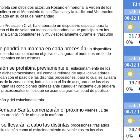
leta con otros dos actos: un Rosario en honor a la Virgen de los
tierro en el Monasterio de las Clarisas, y la tradicional Veneración
ojado en su casa de hermandad
on Protección Civil, ha
elaborado un dispositivo especial para la
on el fin de velar por todos los ciudadanos que participan en los
emana Santa complutense, y
muy especialmente durante el trascurso
e pondrá en marcha en cada procesión
un dispositivo
que tendrá como
máximo objetivo el asegurar el buen desarrollo de
icipantes en las mismas.
sión se prohibirá previamente el
estacionamiento de los
an
dichas procesiones, así como la retirada de aquellos veladores
idan con el paso de las distintas
procesiones, para lo cual se avisará
s de la zona centro, todo ello con el fin de asegurar que las
vías
tengan las condiciones
idóneas ante cualquier incidente que pudiera
 procesionales en los que se acumula gran cantidad de
público.
ión y del e
stacionamiento:
 Semana Santa comenzarán el próximo
viernes 31 de
 Resurrección
9 de abril por la mañana.
se llevarán a cabo las distintas
procesiones, traslados
circulación como al estacionamiento de vehículos en las vías