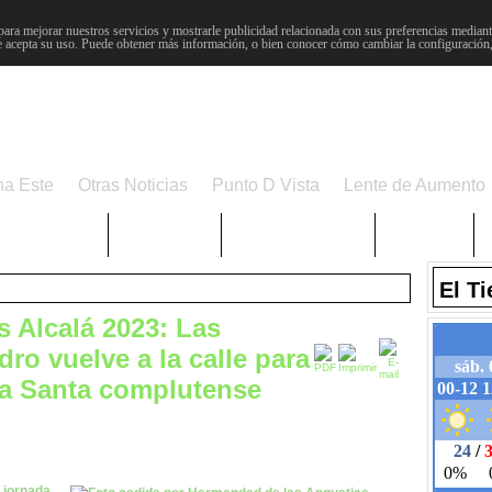
para mejorar nuestros servicios y mostrarle publicidad relacionada con sus preferencias mediante
 acepta su uso. Puede obtener más información, o bien conocer cómo cambiar la configuración
na Este
Otras Noticias
Punto D Vista
Lente de Aumento
Choniblog
MetroEste
Semana Santa
Sucesos
El T
s Alcalá 2023: Las
ro vuelve a la calle para
na Santa complutense
a jornada