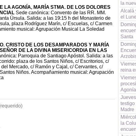
la nue
E LA AGONÍA, MARÍA STMA. DE LOS DOLORES
Alcalá 
ENCIAL
Sede canónica: Convento de las RR. MM.
el Lun
ta Úrsula. Salida: a las 19:15 h del Monasterio de
rsula, plaza Rodríguez Marín, c/ Escuelas, c/ Carmen
Doming
amiento musical: Agrupación Musical La Soledad
encuen
Santa
Doming
O. CRISTO DE LOS DESAMPARADOS Y MARÍA
 SEÑOR DE LA DIVINA MISERICORDIA EN LAS
Encuent
ónica: Parroquia de Santiago Apóstol. Salida: a las
Arzobi
orrido: plaza de los Santos Niños, c/ Escritorios, c/
Vierne
del Mercado, c/ Ramón y Cajal, c/ Cervantes, c/
reina e
a Santos Niños. Acompañamiento musical: Agrupación
ca
Vierne
proces
Agonía
Jueves
testigo
requerido)
Madre
Miércol
la Col
b
encuent