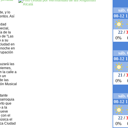
e, y lo
ntos. Así
iudad
ecial,
a de la
o de "Las
o a su
 ciudad en
a noche en
grupación
uzará las
viernes,
 la calle a
en un
de las
ión Musical
tante
parroquia
erto que
 a la
nueve
 con el
úsica el
ica Ciudad