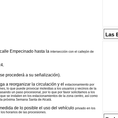
Las 
 calle Empecinado hasta la
intersección con el callejón de
24.
(se procederá a su señalización).
ga a reorganizar la circulación y el
estacionamiento por
ones, lo
que puede provocar molestias a los usuarios y vecinos de la
pasando un paso procesional, por lo que
por favor solicitamos a los
s que
se instalen en los estacionamientos de la zona centro, así como
la próxima Semana Santa de Alcalá.
 medida de lo posible el uso del vehículo
privado en los
 los horarios de
las procesiones.