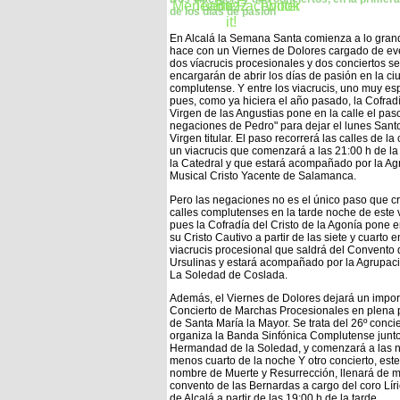
de los días de pasión
En Alcalá la Semana Santa comienza a lo grand
hace con un Viernes de Dolores cargado de eve
dos víacrucis procesionales y dos conciertos se
encargarán de abrir los días de pasión en la c
complutense. Y entre los viacrucis, uno muy esp
pues, como ya hiciera el año pasado, la Cofradí
Virgen de las Angustias pone en la calle el pas
negaciones de Pedro" para dejar el lunes Sant
Virgen titular. El paso recorrerá las calles de la
un viacrucis que comenzará a las 21:00 h de l
la Catedral y que estará acompañado por la A
Musical Cristo Yacente de Salamanca.
Pero las negaciones no es el único paso que cr
calles complutenses en la tarde noche de este 
pues la Cofradía del Cristo de la Agonía pone en
su Cristo Cautivo a partir de las siete y cuarto 
viacrucis procesional que saldrá del Convento 
Ursulinas y estará acompañado por la Agrupac
La Soledad de Coslada.
Además, el Viernes de Dolores dejará un impor
Concierto de Marchas Procesionales en plena 
de Santa María la Mayor. Se trata del 26º conci
organiza la Banda Sinfónica Complutense junto
Hermandad de la Soledad, y comenzará a las 
menos cuarto de la noche Y otro concierto, este
nombre de Muerte y Resurrección, llenará de m
convento de las Bernardas a cargo del coro Lír
de Alcalá a partir de las 19:00 h de la tarde.