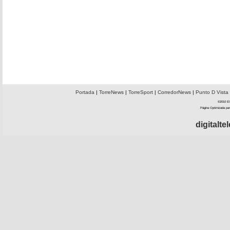
Portada
|
TorreNews
|
TorreSport
|
CorredorNews
|
Punto D Vista
©2010 El 
Página Optimizada par
digitalt