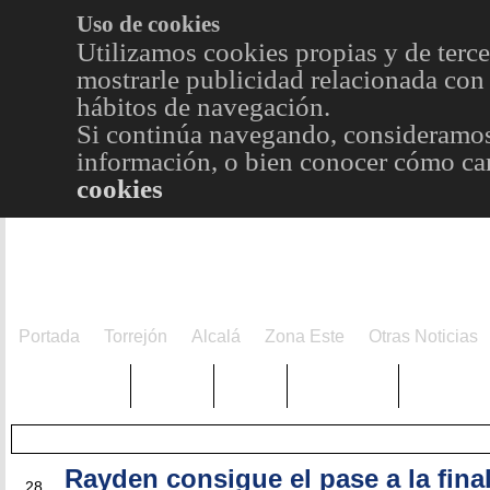
Uso de cookies
Utilizamos cookies propias y de terce
mostrarle publicidad relacionada con 
hábitos de navegación.
Si continúa navegando, consideramos
información, o bien conocer cómo cam
cookies
Portada
Torrejón
Alcalá
Zona Este
Otras Noticias
TRENDING
Púnica
Metro
Choniblog
MetroEst
Rayden consigue el pase a la final
ENE
28