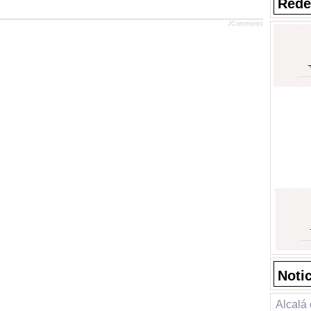
Rede
JComments
Noti
Alcalá 