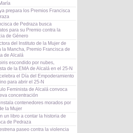
María
 ya prepara los Premios Francisca
raza
ncisca de Pedraza busca
tos para su Premio contra la
cia de Género
ctora del Instituto de la Mujer de
la la Mancha, Premio Francisca de
a de Alcalá
oiris escondido por nubes,
sta de la EMA de Alcalá en el 25-N
 celebra el Día del Empoderamiento
no para abrir el 25-N
culo Feminista de Alcalá convoca
eva concentración
 instala contenedores morados por
de la Mujer
 un libro a contar la historia de
sca de Pedraza
estrena paseo contra la violencia