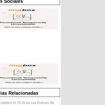
s Sociales
cias Relacionadas
celebró el 25-N en las Ruinas de