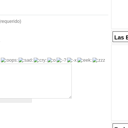
requerido)
Las 
b