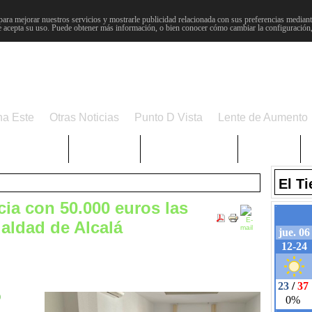
para mejorar nuestros servicios y mostrarle publicidad relacionada con sus preferencias mediante
 acepta su uso. Puede obtener más información, o bien conocer cómo cambiar la configuración
na Este
Otras Noticias
Punto D Vista
Lente de Aumento
Choniblog
MetroEste
Semana Santa
Sucesos
El T
cia con 50.000 euros las
ualdad de Alcalá
o