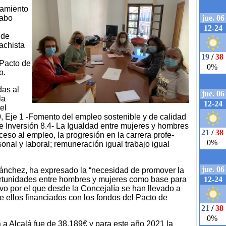
tamiento
cabo
 de
machista
 Pacto de
o.
das al
la
el
Eje 1 -Fomento del empleo sostenible y de calidad
de Inversión 8.4- La Igualdad entre mujeres y hombres
ceso al empleo, la progresión en la carrera profe­
rsonal y laboral; remuneración igual trabajo igual
Sánchez, ha expresado la “necesidad de promover la
ortunidades entre hombres y mujeres como base para
ivo por el que desde la Concejalía se han llevado a
 ellos financiados con los fondos del Pacto de
 a Alcalá fue de 38.189€ y para este año 2021 la