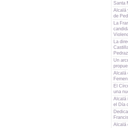
Santa 
Alcalá
de Ped
La Fra
candida
Violen
La dire
Castil
Pedraz
Un arc
propue
Alcalá
Femeni
El Cír
una nu
Alcalá
el Día 
Dedican
Franci
Alcalá 