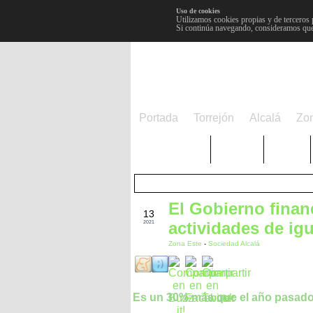
Uso de cookies
Utilizamos cookies propias y de terceros 
Si continúa navegando, consideramos que
Portada
Torrejón
Alcalá
Zo
TRENDING
Púnica
Metro
El Gobierno finan
OCT
13
actividades de ig
2021
Zona Este
-
Sociedad Alcalá
Es un 30% más que el año pasad