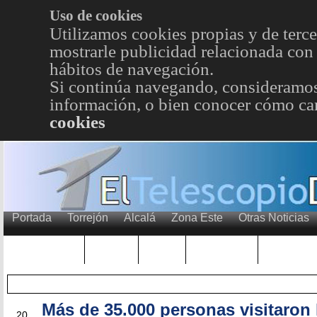
Uso de cookies
Utilizamos cookies propias y de terce
mostrarle publicidad relacionada con 
hábitos de navegación.
Si continúa navegando, consideramos
información, o bien conocer cómo cam
cookies
Portada
Torrejón
Alcalá
Zona Este
Otras Noticias
TRENDING
Púnica
Metro
Choniblog
MetroEst
Más de 35.000 personas visitaron 
OCT
20