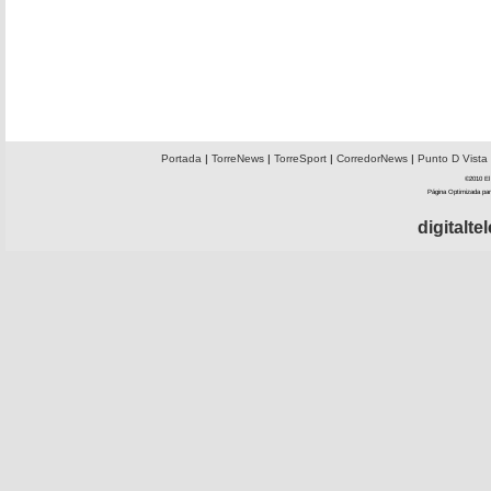
Portada
|
TorreNews
|
TorreSport
|
CorredorNews
|
Punto D Vista
©2010 El 
Página Optimizada par
digitalt