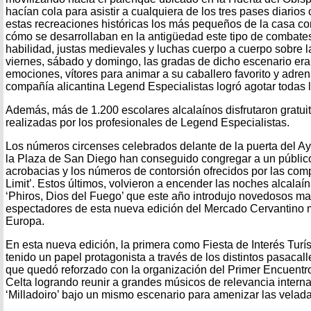
hacían cola para asistir a cualquiera de los tres pases diarios
estas recreaciones históricas los más pequeños de la casa 
cómo se desarrollaban en la antigüedad este tipo de combate
habilidad, justas medievales y luchas cuerpo a cuerpo sobre l
viernes, sábado y domingo, las gradas de dicho escenario era
emociones, vítores para animar a su caballero favorito y adren
compañía alicantina Legend Especialistas logró agotar todas 
Además, más de 1.200 escolares alcalaínos disfrutaron gratui
realizadas por los profesionales de Legend Especialistas.
Los números circenses celebrados delante de la puerta del Ay
la Plaza de San Diego han conseguido congregar a un públic
acrobacias y los números de contorsión ofrecidos por las com
Limit’. Estos últimos, volvieron a encender las noches alcala
‘Phiros, Dios del Fuego’ que este año introdujo novedosos mat
espectadores de esta nueva edición del Mercado Cervantino 
Europa.
En esta nueva edición, la primera como Fiesta de Interés Turí
tenido un papel protagonista a través de los distintos pasacall
que quedó reforzado con la organización del Primer Encuentr
Celta logrando reunir a grandes músicos de relevancia intern
‘Milladoiro’ bajo un mismo escenario para amenizar las velada