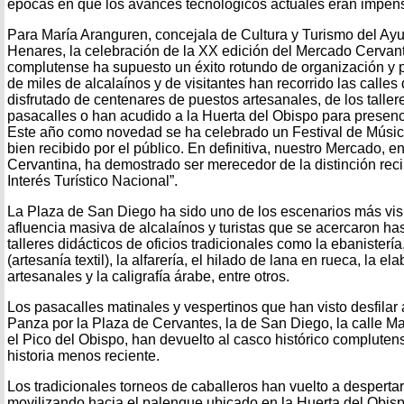
épocas en que los avances tecnológicos actuales eran impen
Para María Aranguren, concejala de Cultura y Turismo del Ay
Henares, la celebración de la XX edición del Mercado Cervant
complutense ha supuesto un éxito rotundo de organización y p
de miles de alcalaínos y de visitantes han recorrido las calles 
disfrutado de centenares de puestos artesanales, de los tallere
pasacalles o han acudido a la Huerta del Obispo para presenc
Este año como novedad se ha celebrado un Festival de Músic
bien recibido por el público. En definitiva, nuestro Mercado
Cervantina, ha demostrado ser merecedor de la distinción rec
Interés Turístico Nacional”.
La Plaza de San Diego ha sido uno de los escenarios más visi
afluencia masiva de alcalaínos y turistas que se acercaron hasta
talleres didácticos de oficios tradicionales como la ebanisterí
(artesanía textil), la alfarería, el hilado de lana en rueca, la el
artesanales y la caligrafía árabe, entre otros.
Los pasacalles matinales y vespertinos que han visto desfila
Panza por la Plaza de Cervantes, la de San Diego, la calle Ma
el Pico del Obispo, han devuelto al casco histórico compluten
historia menos reciente.
Los tradicionales torneos de caballeros han vuelto a despertar 
movilizando hacia el palenque ubicado en la Huerta del Obis