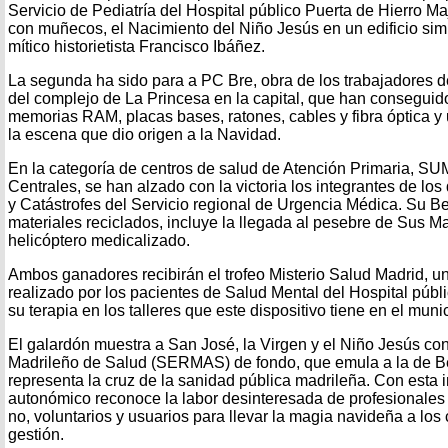
Servicio de Pediatría del Hospital público Puerta de Hierro M
con muñecos, el Nacimiento del Niño Jesús en un edificio simi
mítico historietista Francisco Ibáñez.
La segunda ha sido para a PC Bre, obra de los trabajadores de
del complejo de La Princesa en la capital, que han consegu
memorias RAM, placas bases, ratones, cables y fibra óptica 
la escena que dio origen a la Navidad.
En la categoría de centros de salud de Atención Primaria, S
Centrales, se han alzado con la victoria los integrantes de lo
y Catástrofes del Servicio regional de Urgencia Médica. Su Belé
materiales reciclados, incluye la llegada al pesebre de Sus M
helicóptero medicalizado.
Ambos ganadores recibirán el trofeo Misterio Salud Madrid, un
realizado por los pacientes de Salud Mental del Hospital púb
su terapia en los talleres que este dispositivo tiene en el mun
El galardón muestra a San José, la Virgen y el Niño Jesús con 
Madrileño de Salud (SERMAS) de fondo, que emula a la de B
representa la cruz de la sanidad pública madrileña. Con esta in
autonómico reconoce la labor desinteresada de profesionales d
no, voluntarios y usuarios para llevar la magia navideña a los 
gestión.