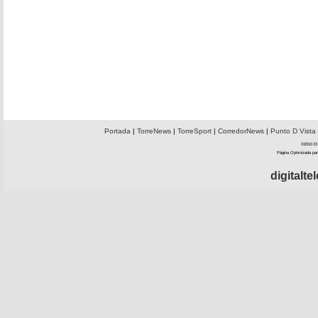
Portada
|
TorreNews
|
TorreSport
|
CorredorNews
|
Punto D Vista
©2010 El 
Página Optimizada par
digitalt