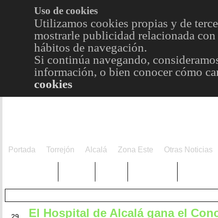
Uso de cookies
Utilizamos cookies propias y de terce
mostrarle publicidad relacionada con 
hábitos de navegación.
Si continúa navegando, consideramos
información, o bien conocer cómo cam
cookies
Portada
Torrejón
Alcalá
Zona Este
Otras Noticias
TRENDING
Púnica
Metro
Choniblog
MetroEst
El Hospital de Alcalá gana el Con
DIC
29