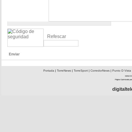
Refescar
Enviar
Portada
|
TorreNews
|
TorreSport
|
CorredorNews
|
Punto D Vista
©2010 El 
Página Optimizada par
digitalt