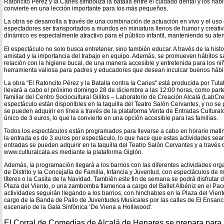
Ratoncito Pérez y la Caries simboliza la batalla entre el cuidado dental y los háb
convierte en una lección importante para los más pequeños.
La obra se desarrolla a través de una combinación de actuación en vivo y el uso d
espectadores ser transportados a mundos en miniatura llenos de humor y creativ
dinámico es especialmente atractivo para el público infantil, manteniendo su at
El espectáculo no solo busca entretener, sino también educar. A través de la hist
amistad y la importancia del trabajo en equipo. Además, se promueven hábitos 
relación con la higiene bucal, de una manera accesible y entretenida para los niñ
herramienta valiosa para padres y educadores que desean inculcar buenos hábi
La obra "El Ratoncito Pérez y la Batalla contra la Caries" está producida por Tuta
llevará a cabo el próximo domingo 28 de diciembre a las 12:00 horas, como part
familiar del Centro Sociocultural Gilitos – Laboratorio de Creación Alcalá (LabCr
espectáculo están disponibles en la taquilla del Teatro Salón Cervantes, y no s
se pueden adquirir en línea a través de la plataforma Venta de Entradas Cultural
único de 3 euros, lo que la convierte en una opción accesible para las familias.
Todos los espectáculos están programados para llevarse a cabo en horario matina
la entrada es de 3 euros por espectáculo, lo que hace que estas actividades sean
entradas se pueden adquirir en la taquilla del Teatro Salón Cervantes y a través 
www.culturalcala.es mediante la plataforma Giglón.
Además, la programación llegará a los barrios con las diferentes actividades or
de Distrito y la Concejalía de Familia, Infancia y Juventud, con espectáculos de 
títeres o la Casita de la Navidad. También este fin de semana se podrá disfrutar
Plaza del Viento, o una zambomba flamenca a cargo del Ballet Albéniz en el Pac
actividades seguirán llegando a los barrios, con hinchables en la Plaza del Vient
cargo de la Banda de Palio de Juventudes Musicales por las calles de El Ensanc
escenario de la Gala Sinfónica ‘De Viena a Holliwood'.
El Corral de Comedias de Alcalá de Henares se prepara para 