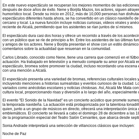
En este nuevo espectáculo se recuperan los mejores momentos de las ediciones 
después de doce años de éxito. Nene y Borjita Mazos, los actores, siguen atrayen
humorístico local. Desde su inicio en 2012, más de 10,000 personas han disfrut
espectáculos diferentes hasta ahora, se ha convertido en un clásico navideño de
cercano y local. La nueva función incluye noticias curiosas, vídeos virales y an
reciente de Alcalá, permitiendo que los asistentes se rían juntos de sí mismos.
El espectáculo dura casi dos horas y ofrece un recorrido a través de los acontec
con un público que se ríe de principio a fin. Entre los asistentes de las últimas 
y amigos de los actores. Nene y Borjita presentan el show con un estilo dinámi
comentarios sobre la actualidad que resuenan en la comunidad.
Carlos Librado, conocido como Nene, tiene una carrera que comenzó en el fútbol 
actuación. Ha trabajado en televisión y a menudo comparte su amor por Alcalá en
espectáculo, bromea sobre promover la ciudad, incluso recordando una escena 
con una mención a Alcalá.
El espectáculo presenta una variedad de bromas, referencias culturales locales y
incluyendo menciones a historias surrealistas y eventos curiosos de la ciudad. 
variados como anécdotas escolares y noticias chistosas. Así, Alcalá Me Mata cont
cultura local, proporcionando risas y diversión a lo largo del año, especialment
El evento "El Sonido de la Navidad" es un concierto acústico que promete sumerg
la temporada navideña. La actuación está protagonizada por la talentosa tonadil
quien, junto a un grupo de músicos en directo, ofrecerá una interpretación única 
emblemáticos. El concierto se llevará a cabo el domingo 28 de diciembre a las 1
de la programación especial del Teatro Salón Cervantes, que abarca desde sept
Sonia Andrade interpretará una selección de villancicos clásicos que incluyen:
Noche de Paz