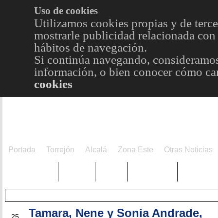
Uso de cookies
Utilizamos cookies propias y de terce
mostrarle publicidad relacionada con 
hábitos de navegación.
Si continúa navegando, consideramos
información, o bien conocer cómo cam
cookies
Portada
Torrejón
Alcalá
Zona Este
Otras Noticias
TRENDING
Púnica
Metro
Choniblog
MetroEst
Tamara, Nene y Sonia Andrade,
DIC
25