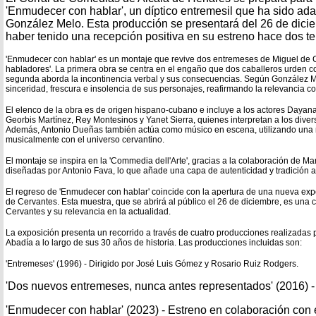
'Enmudecer con hablar', un díptico entremesil que ha sido ada
González Melo. Esta producción se presentará del 26 de dicie
haber tenido una recepción positiva en su estreno hace dos 
'Enmudecer con hablar' es un montaje que revive dos entremeses de Miguel de Cer
habladores'. La primera obra se centra en el engaño que dos caballeros urden c
segunda aborda la incontinencia verbal y sus consecuencias. Según González Me
sinceridad, frescura e insolencia de sus personajes, reafirmando la relevancia
El elenco de la obra es de origen hispano-cubano e incluye a los actores Dayan
Georbis Martínez, Rey Montesinos y Yanet Sierra, quienes interpretan a los dive
Además, Antonio Dueñas también actúa como músico en escena, utilizando una
musicalmente con el universo cervantino.
El montaje se inspira en la 'Commedia dell'Arte', gracias a la colaboración de Mar
diseñadas por Antonio Fava, lo que añade una capa de autenticidad y tradición a
El regreso de 'Enmudecer con hablar' coincide con la apertura de una nueva ex
de Cervantes. Esta muestra, que se abrirá al público el 26 de diciembre, es una c
Cervantes y su relevancia en la actualidad.
La exposición presenta un recorrido a través de cuatro producciones realizadas 
Abadía a lo largo de sus 30 años de historia. Las producciones incluidas son:
'Entremeses' (1996) - Dirigido por José Luis Gómez y Rosario Ruiz Rodgers.
'Dos nuevos entremeses, nunca antes representados' (2016) - 
'Enmudecer con hablar' (2023) - Estreno en colaboración con 