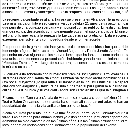
de Henares. La combinación de la luz de velas, música de cámara y el entorno his
ambiente íntimo, envolvente y profundamente evocador. Los organizadores invitan 
atmósfera del evento y sumergirse en esta propuesta que combina emoción, esté
La reconocida cantante sevillana Tamara se presenta en Alcalá de Henares con su
Esta gira marca un hito en su carrera, ya que celebra 25 años de trayectoria musi
que permite una conexión cercana y emocional con su público. En esta gira, Tama
grandes éxitos, destacando su impresionante voz sin el uso de artificios. El ún
fiel piano, lo que resalta la pureza y la fuerza de su interpretación. Esta elecció
experiencia envolvente y conmovedora desde el primer acorde.
El repertorio de la gira no solo incluye sus éxitos más conocidos, sino que tamb
homenaje a figuras icónicas como Manuel Alejandro y Rocío Jurado. Además, T
presentar en vivo algunos de los nuevos temas que ha lanzado como parte de su
una artista que no necesita presentación, habiendo ganado reconocimiento desd
"Menudas Estrellas". A lo largo de su carrera, ha consolidado su estatus como u
la música en español.
Su carrera está adornada con numerosos premios, incluyendo cuatro Premios C
su famosa canción "Herida de Amor". También ha recibido varias nominaciones a
Oro por su trayectoria, lo que refleja su impacto en la industria musical. La capa
clásicos con elegancia y frescura ha sido fundamental para ganarse el cariño de 
crítica. Su estilo único y su voz cautivadora son características que la distingue
El concierto de Tamara en Alcalá de Henares se llevará a cabo el próximo 26 de 
Teatro Salón Cervantes. La demanda ha sido tan alta que las entradas se han ago
popularidad de la artista y la anticipación por su actuación.
Alcalá Me Mata presenta una nueva función en el Teatro Salón Cervantes el 27 
tarde. Las entradas para ambas fechas ya están agotadas, y muchos esperan encon
demanda ha sido constante en los últimos años. En las últimas actuaciones, el te
localidades" en varias ocasiones, demostrando la popularidad del evento.