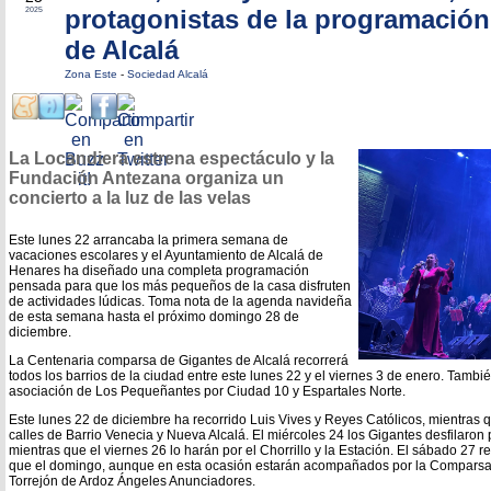
protagonistas de la programació
2025
de Alcalá
Zona Este
-
Sociedad Alcalá
La Locandiera estrena espectáculo y la
Fundación Antezana organiza un
concierto a la luz de las velas
Este lunes 22 arrancaba la primera semana de
vacaciones escolares y el Ayuntamiento de Alcalá de
Henares ha diseñado una completa programación
pensada para que los más pequeños de la casa disfruten
de actividades lúdicas. Toma nota de la agenda navideña
de esta semana hasta el próximo domingo 28 de
diciembre.
La Centenaria comparsa de Gigantes de Alcalá recorrerá
todos los barrios de la ciudad entre este lunes 22 y el viernes 3 de enero. Tambi
asociación de Los Pequeñantes por Ciudad 10 y Espartales Norte.
Este lunes 22 de diciembre ha recorrido Luis Vives y Reyes Católicos, mientras q
calles de Barrio Venecia y Nueva Alcalá. El miércoles 24 los Gigantes desfilaron p
mientras que el viernes 26 lo harán por el Chorrillo y la Estación. El sábado 27 re
que el domingo, aunque en esta ocasión estarán acompañados por la Compars
Torrejón de Ardoz Ángeles Anunciadores.