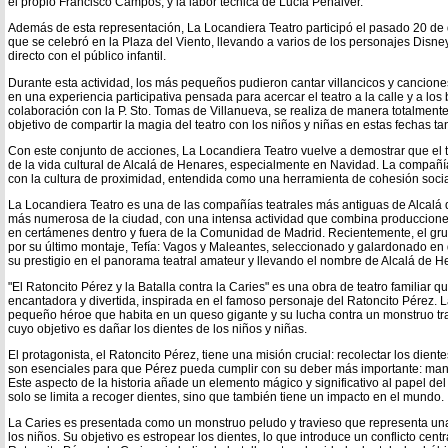
el propio Francisco Campos, y la labor técnica de Lucía Peñalver.
Además de esta representación, La Locandiera Teatro participó el pasado 20 de 
que se celebró en la Plaza del Viento, llevando a varios de los personajes Disn
directo con el público infantil.
Durante esta actividad, los más pequeños pudieron cantar villancicos y cancione
en una experiencia participativa pensada para acercar el teatro a la calle y a los 
colaboración con la P. Sto. Tomas de Villanueva, se realiza de manera totalmente
objetivo de compartir la magia del teatro con los niños y niñas en estas fechas t
Con este conjunto de acciones, La Locandiera Teatro vuelve a demostrar que el te
de la vida cultural de Alcalá de Henares, especialmente en Navidad. La compañ
con la cultura de proximidad, entendida como una herramienta de cohesión social,
La Locandiera Teatro es una de las compañías teatrales más antiguas de Alcalá d
más numerosa de la ciudad, con una intensa actividad que combina producciones
en certámenes dentro y fuera de la Comunidad de Madrid. Recientemente, el gr
por su último montaje, Tefía: Vagos y Maleantes, seleccionado y galardonado en
su prestigio en el panorama teatral amateur y llevando el nombre de Alcalá de H
"El Ratoncito Pérez y la Batalla contra la Caries" es una obra de teatro familiar q
encantadora y divertida, inspirada en el famoso personaje del Ratoncito Pérez. L
pequeño héroe que habita en un queso gigante y su lucha contra un monstruo tr
cuyo objetivo es dañar los dientes de los niños y niñas.
El protagonista, el Ratoncito Pérez, tiene una misión crucial: recolectar los dient
son esenciales para que Pérez pueda cumplir con su deber más importante: mante
Este aspecto de la historia añade un elemento mágico y significativo al papel del
solo se limita a recoger dientes, sino que también tiene un impacto en el mundo.
La Caries es presentada como un monstruo peludo y travieso que representa un
los niños. Su objetivo es estropear los dientes, lo que introduce un conflicto centr