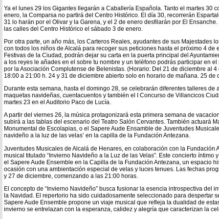
Ya el lunes 29 los Gigantes llegarán a Caballería Española. Tanto el martes 30 c
enero, la Comparsa no partirá del Centro Histórico. El día 30, recorrerán Esparta
31 lo harán por el Olivar y la Garena, y el 2 de enero desfilarán por El Ensanche.
las calles del Centro Histórico el sábado 3 de enero.
Por otra parte, un año más, los Carteros Reales, ayudantes de sus Majestades l
con todos los niños de Alcalá para recoger sus peticiones hasta el próximo 4 de
Festivas de la Ciudad, podrán dejar su carta en la puerta principal del Ayuntamien
a los reyes le añades en el sobre tu nombre y un teléfono podrás participar en e
por la Asociación Complutense de Belenistas. (Horario: Del 21 de diciembre al 4 
18:00 a 21:00 h. 24 y 31 de diciembre abierto solo en horario de mañana. 25 de 
Durante esta semana, hasta el domingo 28, se celebrarán diferentes talleres de 
maquetas navideñas, cuentacuentos y también el I Concurso de Villancicos Ciud
martes 23 en el Auditorio Paco de Lucía.
A partir del viernes 26, la música protagonizará esta primera semana de vacacio
subirá a las tablas del escenario del Teatro Salón Cervantes. También actuará M
Monumental de Escolapias, o el Sapere Aude Ensamble de Juventudes Musicales 
navideño a la luz de las velas’ en la capilla de la Fundación Antezana.
Juventudes Musicales de Alcalá de Henares, en colaboración con la Fundación 
musical titulado “Invierno Navideño a la Luz de las Velas”. Este concierto íntimo
el Sapere Aude Ensemble en la Capilla de la Fundación Antezana, un espacio his
ocasión con una ambientación especial de velas y luces tenues. Las fechas pro
y 27 de diciembre, comenzando a las 21:00 horas.
El concepto de “Invierno Navideño” busca fusionar la esencia introspectiva del in
la Navidad. El repertorio ha sido cuidadosamente seleccionado para despertar se
Sapere Aude Ensemble propone un viaje musical que refleja la dualidad de estas 
invierno se entrelazan con la esperanza, calidez y alegría que caracterizan la c