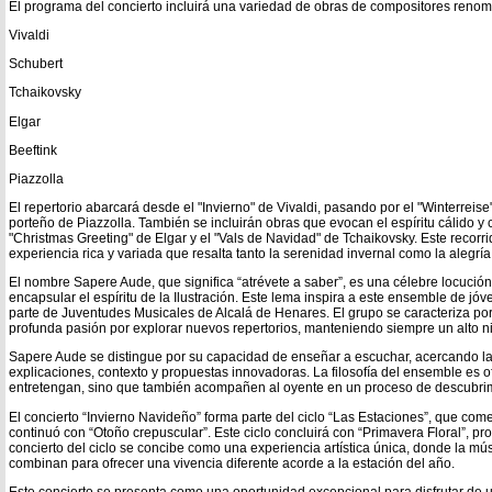
El programa del concierto incluirá una variedad de obras de compositores renom
Vivaldi
Schubert
Tchaikovsky
Elgar
Beeftink
Piazzolla
El repertorio abarcará desde el "Invierno" de Vivaldi, pasando por el "Winterreise
porteño de Piazzolla. También se incluirán obras que evocan el espíritu cálido y 
"Christmas Greeting" de Elgar y el "Vals de Navidad" de Tchaikovsky. Este recor
experiencia rica y variada que resalta tanto la serenidad invernal como la alegría 
El nombre Sapere Aude, que significa “atrévete a saber”, es una célebre locución 
encapsular el espíritu de la Ilustración. Este lema inspira a este ensemble de j
parte de Juventudes Musicales de Alcalá de Henares. El grupo se caracteriza por su
profunda pasión por explorar nuevos repertorios, manteniendo siempre un alto niv
Sapere Aude se distingue por su capacidad de enseñar a escuchar, acercando la
explicaciones, contexto y propuestas innovadoras. La filosofía del ensemble es o
entretengan, sino que también acompañen al oyente en un proceso de descubrimie
El concierto “Invierno Navideño” forma parte del ciclo “Las Estaciones”, que com
continuó con “Otoño crepuscular”. Este ciclo concluirá con “Primavera Floral”, p
concierto del ciclo se concibe como una experiencia artística única, donde la mú
combinan para ofrecer una vivencia diferente acorde a la estación del año.
Este concierto se presenta como una oportunidad excepcional para disfrutar de u