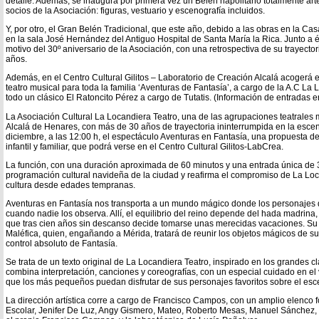
detalle. Además, se inaugura por primera vez un Belén napolitano totalmente art
socios de la Asociación: figuras, vestuario y escenografía incluidos.
Y, por otro, el Gran Belén Tradicional, que este año, debido a las obras en la Cas
en la sala José Hernández del Antiguo Hospital de Santa María la Rica. Junto a 
motivo del 30º aniversario de la Asociación, con una retrospectiva de su trayecto
años.
Además, en el Centro Cultural Gilitos – Laboratorio de Creación Alcalá acogerá 
teatro musical para toda la familia ‘Aventuras de Fantasía’, a cargo de la A.C La
todo un clásico El Ratoncito Pérez a cargo de Tutatis. (Información de entradas e
La Asociación Cultural La Locandiera Teatro, una de las agrupaciones teatrale
Alcalá de Henares, con más de 30 años de trayectoria ininterrumpida en la esce
diciembre, a las 12:00 h, el espectáculo Aventuras en Fantasía, una propuesta de 
infantil y familiar, que podrá verse en el Centro Cultural Gilitos-LabCrea.
La función, con una duración aproximada de 60 minutos y una entrada única de 
programación cultural navideña de la ciudad y reafirma el compromiso de La Loc
cultura desde edades tempranas.
Aventuras en Fantasía nos transporta a un mundo mágico donde los personajes d
cuando nadie los observa. Allí, el equilibrio del reino depende del hada madrina,
que tras cien años sin descanso decide tomarse unas merecidas vacaciones. S
Maléfica, quien, engañando a Mérida, tratará de reunir los objetos mágicos de s
control absoluto de Fantasía.
Se trata de un texto original de La Locandiera Teatro, inspirado en los grandes clá
combina interpretación, canciones y coreografías, con un especial cuidado en el v
que los más pequeños puedan disfrutar de sus personajes favoritos sobre el esc
La dirección artística corre a cargo de Francisco Campos, con un amplio elenc
Escolar, Jenifer De Luz, Angy Gismero, Mateo, Roberto Mesas, Manuel Sánchez,