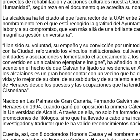
proyectos de rehabilitación y acciones culturales nuestra Ciu
Humanidad”, según reza en el documento que acredita su no
La alcaldesa ha felicitado al que fuera rector de la UAH entre
nombramiento “en el que está recogido la gratitud del Ayuntam
labor y a su compromiso, que van más allá de una brillante c
magnífica gestión universitaria”.
“Han sido su voluntad, su empeño y su convicción por unir to
con la Ciudad, reforzando los vínculos institucionales, cultiva
entidades y asociaciones y fomentando el acercamiento a los 
convertido en un alcalaíno ejemplar e insigne”, ha añadido la
acento en el hecho de que Galván ha fijado su residencia en A
los alcalaínos es un gran honor contar con un vecino que ha 
vida y lo mejor de su obra, de su sabiduría y de su talento a
de Henares desde los puestos y las ocupaciones que ha tenid
Cisneriana”.
Nacido en Las Palmas de Gran Canaria, Fernando Galván se a
Henares en 1994, cuando ganó por oposición la primera Cáted
la Universidad de Alcalá. A través de ella, no solo ha formad
promociones de filólogos, sino que ha llevado a cabo una in
investigador y traductor que le ha valido reconocimientos naci
Cuenta, así, con 8 doctorados Honoris Causa y el nombramie
en universidades de Europa y América. Ha recibido, asimismo,