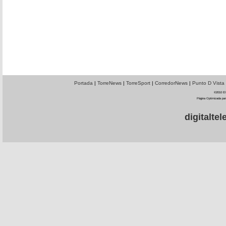
Portada
|
TorreNews
|
TorreSport
|
CorredorNews
|
Punto D Vista
©2010 El 
Página Optimizada par
digitalt