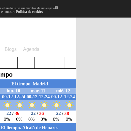
 el análisis de sus hábitos de navegación.
x
, en nuestra
Política de cookies
Blogs
Agenda
Plenos
Paro
Cervantes
iempo