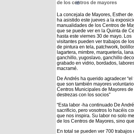
de los centros de mayores
La concejala de Mayores, Esther de
ha asistido este jueves a la exposic
manualidades de los Centros de Ma
que se puede ver en la Quinta de C
hasta este viernes 30 de mayo. Los
visitantes pueden ver trabajos de los
de pintura en tela, patchwork, bolillo
lagartera, mimbre, marquetería, lana,
ganchillo, yugoslavo, ganchillo deco
grabado en vidrio, bordados, labores
macramé.
De Andrés ha querido agradecer “el t
que son también mayores voluntarios 
Centros Municipales de Mayores de 
destrezas con los socios”
“Esta labor -ha continuado De André
sacrificio, pero vosotros lo hacéis 
que nos inspira. Su labor no solo me
de los Centros de Mayores, sino qu
En total se pueden ver 700 trabajo