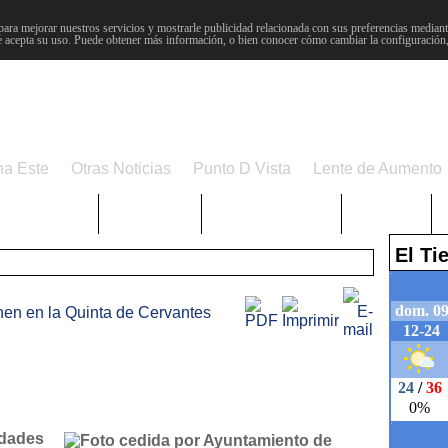
para mejorar nuestros servicios y mostrarle publicidad relacionada con sus preferencias mediante
 acepta su uso. Puede obtener más información, o bien conocer cómo cambiar la configuración
na Este
Otras Noticias
Punto D Vista
Lente de Aumento
Choniblog
MetroEste
Semana Santa
Sucesos
El T
en en la Quinta de Cervantes
idades