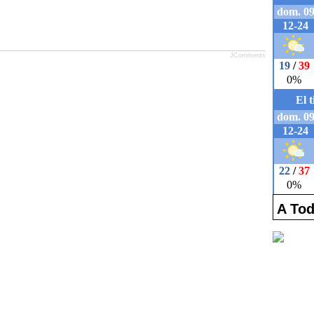
JComments
A Tod