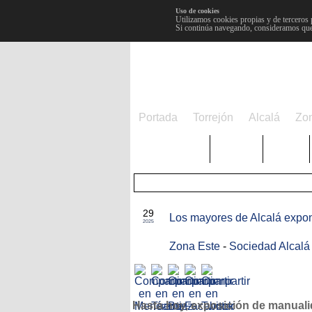
Uso de cookies
Utilizamos cookies propias y de terceros 
Si continúa navegando, consideramos que
Portada
Torrejón
Alcalá
Zo
TRENDING
Púnica
Metro
MAY
29
Los mayores de Alcalá expon
2025
Zona Este
-
Sociedad Alcalá
Hasta hoy, exposición de manual