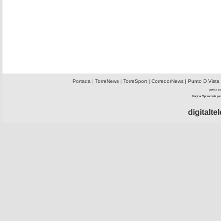
Portada
|
TorreNews
|
TorreSport
|
CorredorNews
|
Punto D Vista
©2010 El 
Página Optimizada par
digitalt