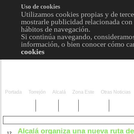
Uso de cookies
Utilizamos cookies propias y de terce
mostrarle publicidad relacionada con 
hábitos de navegación.
Si continúa navegando, consideramos
información, o bien conocer cómo cam
cookies
Portada
Torrejón
Alcalá
Zona Este
Otras Noticias
TRENDING
Púnica
Metro
Choniblog
MetroEst
Alcalá organiza una nueva ruta de
ABR
12