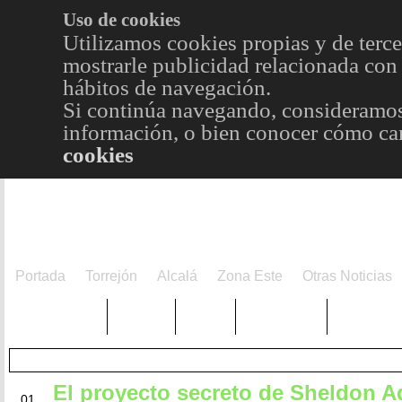
Uso de cookies
Utilizamos cookies propias y de terce
mostrarle publicidad relacionada con 
hábitos de navegación.
Si continúa navegando, consideramos
información, o bien conocer cómo cam
cookies
Portada
Torrejón
Alcalá
Zona Este
Otras Noticias
TRENDING
Púnica
Metro
Choniblog
MetroEst
El proyecto secreto de Sheldon A
JUL
01