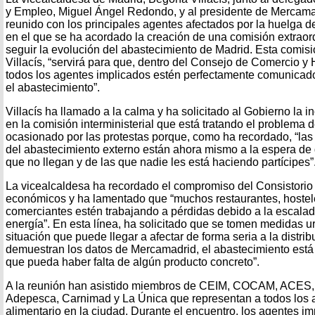
y Empleo, Miguel Ángel Redondo, y al presidente de Mercama
reunido con los principales agentes afectados por la huelga d
en el que se ha acordado la creación de una comisión extraord
seguir la evolución del abastecimiento de Madrid. Esta comisi
Villacís, “servirá para que, dentro del Consejo de Comercio y 
todos los agentes implicados estén perfectamente comunicados
el abastecimiento”.
Villacís ha llamado a la calma y ha solicitado al Gobierno la i
en la comisión interministerial que está tratando el problema 
ocasionado por las protestas porque, como ha recordado, “la
del abastecimiento externo están ahora mismo a la espera de
que no llegan y de las que nadie les está haciendo partícipes”
La vicealcaldesa ha recordado el compromiso del Consistorio 
económicos y ha lamentado que “muchos restaurantes, hosteler
comerciantes estén trabajando a pérdidas debido a la escalada
energía”. En esta línea, ha solicitado que se tomen medidas u
situación que puede llegar a afectar de forma seria a la distr
demuestran los datos de Mercamadrid, el abastecimiento está 
que pueda haber falta de algún producto concreto”.
A la reunión han asistido miembros de CEIM, COCAM, ACE
Adepesca, Carnimad y La Única que representan a todos los a
alimentario en la ciudad. Durante el encuentro, los agentes i