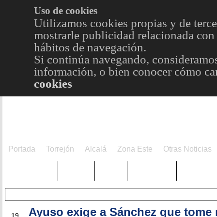
Uso de cookies
Utilizamos cookies propias y de terce
mostrarle publicidad relacionada con 
hábitos de navegación.
Si continúa navegando, consideramos
información, o bien conocer cómo cam
cookies
Portada
Torrejón
Alcalá
Zona Este
Otras Noticias
TRENDING
Púnica
Metro
Choniblog
MetroEst
Ayuso exige a Sánchez que tome
MAR
19