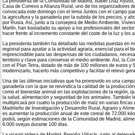
La presidenta de la Comunidad de Madrid, Isabel Díaz Ayuso, 
Casa de Correos a Alianza Rural, uno de los organizadores de
convocada este domingo con el lema Juntos con el campo para
la agricultura y la ganadería por la subida de los precios, y ah
por Rusia. Así, junto a la consejera de Medio Ambiente, Vivie
Martín, han trasladado su apoyo a los profesionales del sector
hacer frente al incremento constante del coste de la luz y los 
La presidenta también ha detallado las medidas puestas en m
regional para ayudar a la actividad agraria, esencial para el b
imprescindible para las despensas de los ciudadanos, necesar
territorio y clave para conservar el medio ambiente. Así, la 
con el Plan Terra, dotado de más de 100 millones de euros y 
modernizarlo, hacerlo más competitivo y facilitar el relevo gen
Una de las últimas iniciativas que ha promovido es una camp
ganadería con la que se reivindica la calidad de la producción
como el bienestar animal en las explotaciones de la región, q
la salud, alimentación y seguridad de los animales. También l
multiplicará por cuatro la producción de maíz en varias fincas q
Madrileño de Investigación y Desarrollo Rural, Agrario y Alime
es aumentar la producción anual de este cereal de 72.000 kilo
podrá, según estimaciones de la Comunidad de Madrid, alime
6.000 ovejas durante 100 días.
La vicealcaldesa de Madrid, Begoña Villacís, junto al delega