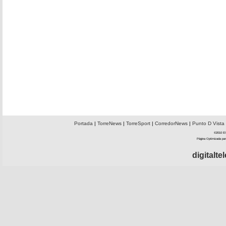
Portada
|
TorreNews
|
TorreSport
|
CorredorNews
|
Punto D Vista
©2010 El 
Página Optimizada par
digitalt