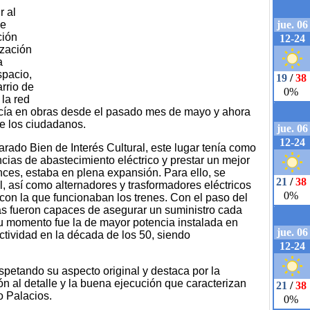
r al
de
ción
ización
a
spacio,
arrio de
 la red
ía en obras desde el pasado mes de mayo y ahora
de los ciudadanos.
rado Bien de Interés Cultural, este lugar tenía como
ncias de abastecimiento eléctrico y prestar un mejor
onces, estaba en plena expansión. Para ello, se
, así como alternadores y trasformadores eléctricos
con la que funcionaban los trenes. Con el paso del
s fueron capaces de asegurar un suministro cada
su momento fue la de mayor potencia instalada en
tividad en la década de los 50, siendo
espetando su aspecto original y destaca por la
ón al detalle y la buena ejecución que caracterizan
io Palacios.