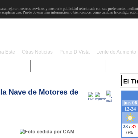
para mejorar nuestros servicios y mostrarle publicidad relacionada con sus preferencias mediante
 acepta su uso. Puede obtener más información, o bien conocer cómo cambiar la configuración
na Este
Otras Noticias
Punto D Vista
Lente de Aumento
Choniblog
MetroEste
Semana Santa
Sucesos
El T
 la Nave de Motores de