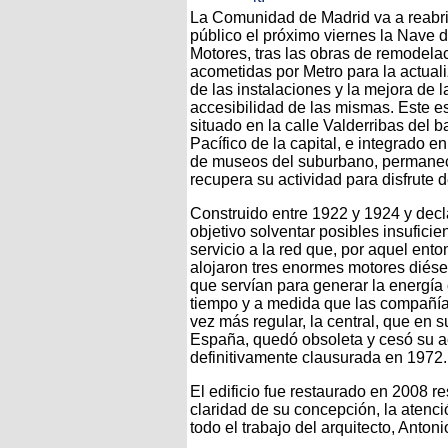
La Comunidad de Madrid va a reabri
público el próximo viernes la Nave 
Motores, tras las obras de remodela
acometidas por Metro para la actual
de las instalaciones y la mejora de l
accesibilidad de las mismas. Este e
situado en la calle Valderribas del b
Pacífico de la capital, e integrado en
de museos del suburbano, permanec
recupera su actividad para disfrute 
Construido entre 1922 y 1924 y decla
objetivo solventar posibles insuficie
servicio a la red que, por aquel ent
alojaron tres enormes motores diésel
que servían para generar la energía 
tiempo y a medida que las compañía
vez más regular, la central, que en 
España, quedó obsoleta y cesó su ac
definitivamente clausurada en 1972.
El edificio fue restaurado en 2008 r
claridad de su concepción, la atenci
todo el trabajo del arquitecto, Anton