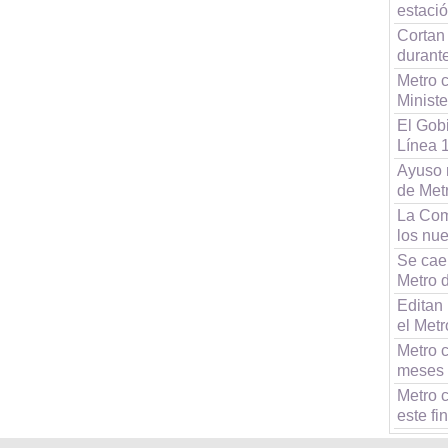
estaci
Cortan
durant
Metro c
Ministe
El Gob
Línea 
Ayuso r
de Met
La Com
los nue
Se cae 
Metro 
Editan
el Metr
Metro c
meses
Metro c
este f