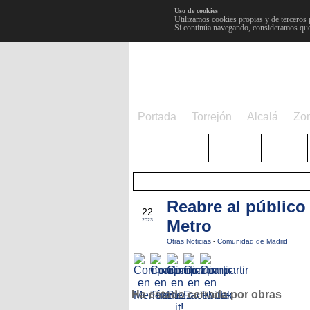
Uso de cookies
Utilizamos cookies propias y de terceros 
Si continúa navegando, consideramos que
Portada
Torrejón
Alcalá
Zo
TRENDING
Púnica
Metro
Reabre al público
NOV
22
Metro
2023
Otras Noticias
-
Comunidad de Madrid
Ha estado cerrada por obras