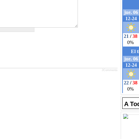
JComments
A To