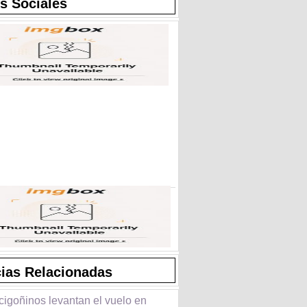
s Sociales
cias Relacionadas
cigoñinos levantan el vuelo en