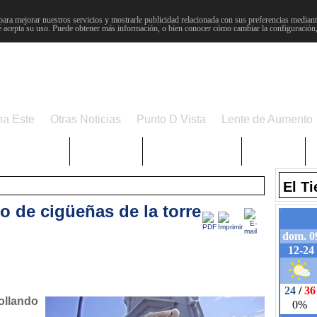
para mejorar nuestros servicios y mostrarle publicidad relacionada con sus preferencias mediante
 acepta su uso. Puede obtener más información, o bien conocer cómo cambiar la configuración
na Este
Otras Noticias
Punto D Vista
Lente de Aumento
Choniblog
MetroEste
Semana Santa
Sucesos
El T
ido de cigüeñas de la torre
ollando