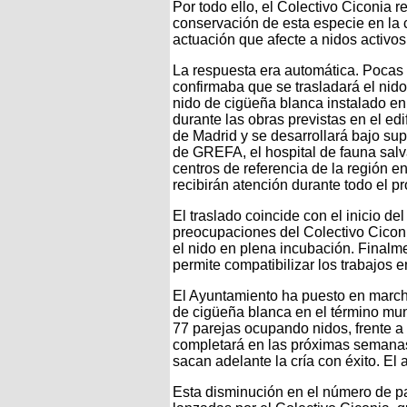
Por todo ello, el Colectivo Ciconia 
conservación de esta especie en la 
actuación que afecte a nidos activos 
La respuesta era automática. Pocas
confirmaba que se trasladará el nid
nido de cigüeña blanca instalado en
durante las obras previstas en el ed
de Madrid y se desarrollará bajo sup
de GREFA, el hospital de fauna sal
centros de referencia de la región e
recibirán atención durante todo el p
El traslado coincide con el inicio de
preocupaciones del Colectivo Ciconia
el nido en plena incubación. Finalm
permite compatibilizar los trabajos e
El Ayuntamiento ha puesto en marcha
de cigüeña blanca en el término mun
77 parejas ocupando nidos, frente a 
completará en las próximas semana
sacan adelante la cría con éxito. El
Esta disminución en el número de pa