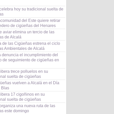
celebra hoy su tradicional suelta de
as
comunidad del Este quiere retirar
edero de cigüeñas del Henares
e aviar elimina un tercio de las
as de Alcalá
 de las Cigüeñas estrena el ciclo
as Ambientales de Alcalá
denuncia el incumplimiento del
to de seguimiento de cigüeñas en
libera trece polluelos en su
onal suelta de cigüeñas
üeñas vuelven a Alcalá en el Día
 Blas
libera 17 cigoñinos en su
onal suelta de cigüeñas
organiza una nueva ruta de las
as este domingo