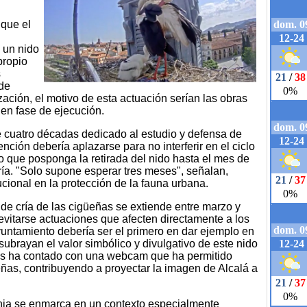
 que el
s un nido
propio
s
de
ación, el motivo de esta actuación serían las obras
 en fase de ejecución.
e cuatro décadas dedicado al estudio y defensa de
nción debería aplazarse para no interferir en el ciclo
o que posponga la retirada del nido hasta el mes de
cría. "Solo supone esperar tres meses", señalan,
ucional en la protección de la fauna urbana.
 de cría de las cigüeñas se extiende entre marzo y
evitarse actuaciones que afecten directamente a los
yuntamiento debería ser el primero en dar ejemplo en
ubrayan el valor simbólico y divulgativo de este nido
ños ha contado con una webcam que ha permitido
üeñas, contribuyendo a proyectar la imagen de Alcalá a
nia se enmarca en un contexto especialmente