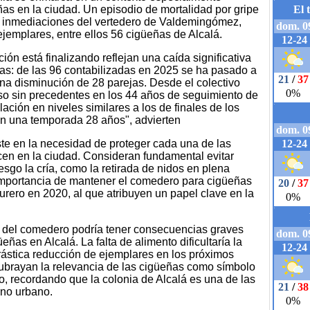
ñas en la ciudad. Un episodio de mortalidad por gripe
as inmediaciones del vertedero de Valdemingómez,
jemplares, entre ellos 56 cigüeñas de Alcalá.
ión está finalizando reflejan una caída significativa
as: de las 96 contabilizadas en 2025 se ha pasado a
una disminución de 28 parejas. Desde el colectivo
so sin precedentes en los 44 años de seguimiento de
blación en niveles similares a los de finales de los
n una temporada 28 años", advierten
iste en la necesidad de proteger cada una de las
en en la ciudad. Consideran fundamental evitar
sgo la cría, como la retirada de nidos en plena
importancia de mantener el comedero para cigüeñas
urero en 2020, al que atribuyen un papel clave en la
rre del comedero podría tener consecuencias graves
eñas en Alcalá. La falta de alimento dificultaría la
drástica reducción de ejemplares en los próximos
subrayan la relevancia de las cigüeñas como símbolo
co, recordando que la colonia de Alcalá es una de las
rno urbano.