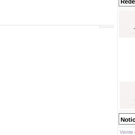
Rede
JComments
Noti
Veinte 