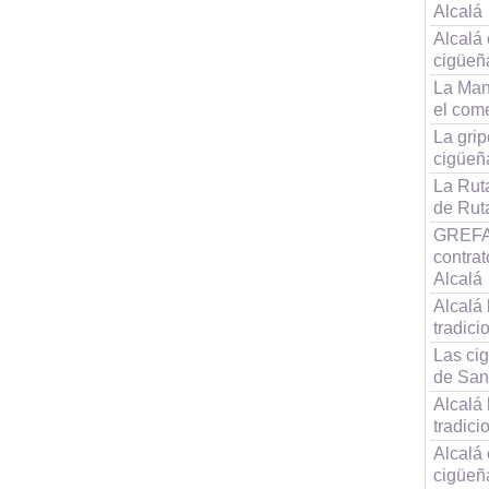
Alcalá
Alcalá 
cigüeñ
La Man
el com
La grip
cigüeñ
La Ruta
de Rut
GREFA 
contra
Alcalá
Alcalá 
tradici
Las cig
de San
Alcalá 
tradici
Alcalá 
cigüeñ