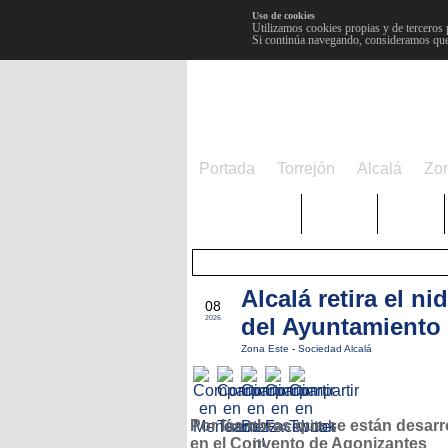
Uso de cookies
Utilizamos cookies propias y de terceros 
Si continúa navegando, consideramos que
Portada
Torrejón
Alcalá
Zo
TRENDING
Púnica
Metro
Alcalá retira el n
ABR
08
del Ayuntamiento
2026
Zona Este
-
Sociedad Alcalá
Por las obras que se están desarr
en el Convento de Agonizantes