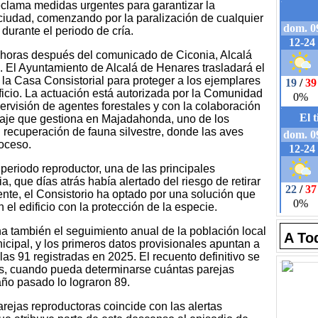
reclama medidas urgentes para garantizar la
ciudad, comenzando por la paralización de cualquier
durante el periodo de cría.
 horas después del comunicado de Ciconia, Alcalá
o. El Ayuntamiento de Alcalá de Henares trasladará el
 la Casa Consistorial para proteger a los ejemplares
ificio. La actuación está autorizada por la Comunidad
ervisión de agentes forestales y con la colaboración
vaje que gestiona en Majadahonda, uno de los
n recuperación de fauna silvestre, donde las aves
roceso.
l periodo reproductor, una de las principales
, que días atrás había alertado del riesgo de retirar
ente, el Consistorio ha optado por una solución que
n el edificio con la protección de la especie.
 también el seguimiento anual de la población local
A To
icipal, y los primeros datos provisionales apuntan a
las 91 registradas en 2025. El recuento definitivo se
s, cuando pueda determinarse cuántas parejas
 año pasado lo lograron 89.
rejas reproductoras coincide con las alertas