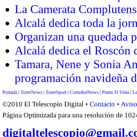
La Camerata Complutense 
Alcalá dedica toda la jor
Organizan una quedada pa
Alcalá dedica el Roscón 
Tamara, Nene y Sonia And
programación navideña d
Portada
|
TorreNews
|
TorreSport
|
CorredorNews
|
Punto D Vista
|
Le
©2010 El Telescopio Digital •
Contacto
•
Aviso
Página Optimizada para una resolución de 1
digitaltelescopio@gmail.