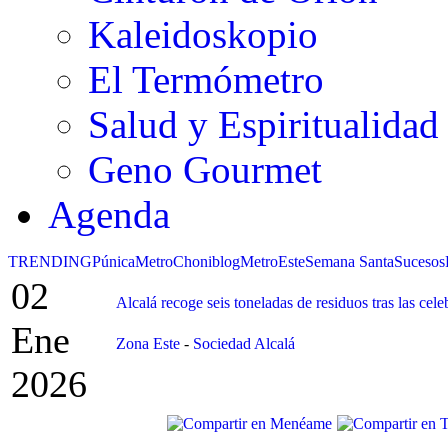
Kaleidoskopio
El Termómetro
Salud y Espiritualidad
Geno Gourmet
Agenda
TRENDING
Púnica
Metro
Choniblog
MetroEste
Semana Santa
Sucesos
02
Alcalá recoge seis toneladas de residuos tras las cel
Ene
Zona Este
-
Sociedad Alcalá
2026