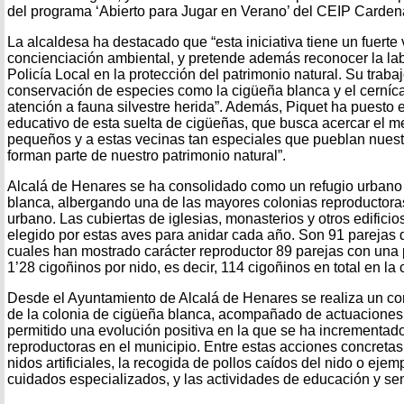
del programa ‘Abierto para Jugar en Verano’ del CEIP Carden
La alcaldesa ha destacado que “esta iniciativa tiene un fuerte 
concienciación ambiental, y pretende además reconocer la la
Policía Local en la protección del patrimonio natural. Su traba
conservación de especies como la cigüeña blanca y el cernícal
atención a fauna silvestre herida”. Además, Piquet ha puesto en
educativo de esta suelta de cigüeñas, que busca acercar el 
pequeños y a estas vecinas tan especiales que pueblan nuestr
forman parte de nuestro patrimonio natural”.
Alcalá de Henares se ha consolidado como un refugio urbano 
blanca, albergando una de las mayores colonias reproductoras
urbano. Las cubiertas de iglesias, monasterios y otros edificios
elegido por estas aves para anidar cada año. Son 91 parejas 
cuales han mostrado carácter reproductor 89 parejas con una
1’28 cigoñinos por nido, es decir, 114 cigoñinos en total en la 
Desde el Ayuntamiento de Alcalá de Henares se realiza un con
de la colonia de cigüeña blanca, acompañado de actuaciones
permitido una evolución positiva en la que se ha incrementad
reproductoras en el municipio. Entre estas acciones concretas
nidos artificiales, la recogida de pollos caídos del nido o eje
cuidados especializados, y las actividades de educación y sen