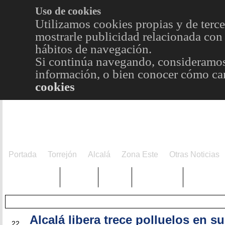
Uso de cookies
Utilizamos cookies propias y de terce
mostrarle publicidad relacionada con 
hábitos de navegación.
Si continúa navegando, consideramos
información, o bien conocer cómo cam
cookies
Portada
Torrejón
Alcalá
Zona Este
Otras Noticias
TRENDING
Púnica
Metro
Choniblog
MetroEst
Alcalá libera trece polluelos en su
JUL
22