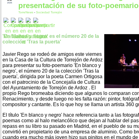
presentación de su foto-poemario
2026
TorreNews
-
Sociedad Torrejón
'En blanco y negro' es el número 20 de la
colección 'Tras la puerta'
Javier Rego se rodeó de amigos este viernes
en la Casa de la Cultura de Torrejón de Ardoz
para presentar su foto-poemario 'En blanco y
negro', el número 20 de la colección 'Tras la
puerta', dirigida por la poeta Carmen Ortigosa
con el patrocinio de la Concejalía de Cultura
del Ayuntamiento de Torrejón de Ardoz . El
propio Rego bromeaba diciendo que algunos lo comparan con 
Renacimiento, y desde luego no les falta razón: pintor, fotógraf
compositor y cantante. Es lo que hoy se llama un artista 360 g
El título 'En blanco y negro' hace referencia tanto a las fotog
poemas como al halo melancólico que dejan al hablar del pasa
repass en su libro su pasado en Madrid, en el pueblo de su mu
convirtió en propietario de una empresa de aluminio. Como br
cuando era mucho más joven hizo sus pinitos en el mundo de 