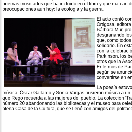
poemas musicados que ha incluido en el libro y que marcan d
preocupaciones aún hoy: la ecología y la guerra.
El acto contó co
Ortigosa, editora
Bárbara Mur, prol
desgranando los
que, como todos l
solidario. En est
con la celebraci
Parkinson, los b
otros que la Aso
Enfermos de Park
según se anunció
convertirse en en
La poesía estuv
música. Óscar Gallardo y Sonia Vargas pusieron música a un
que Rego recuerda a las mujeres del pueblo. La colección 'Tras
número 20 abandonando las bibliotecas y el museo para celeb
plena Casa de la Cultura, que se llenó con amigos del polifac