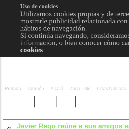
Uso de cookies
Utilizamos cookies propias y de terce
mostrarle publicidad relacionada con 
hábitos de navegación.
Si continúa navegando, consideramos
información, o bien conocer cómo cam
cookies
Portada
Torrejón
Alcalá
Zona Este
Otras Noticias
TRENDING
Púnica
Metro
Choniblog
MetroEst
Javier Rego reúne a sus amigos e
ABR
22