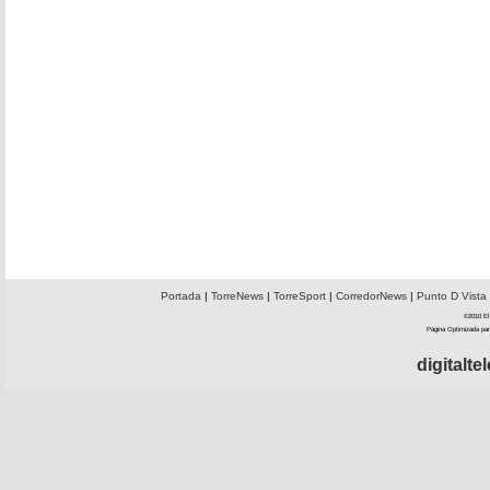
Portada
|
TorreNews
|
TorreSport
|
CorredorNews
|
Punto D Vista
©2010 El 
Página Optimizada par
digitalt