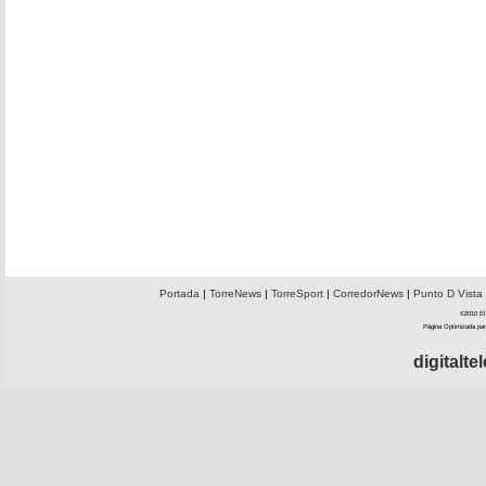
Portada
|
TorreNews
|
TorreSport
|
CorredorNews
|
Punto D Vista
©2010 El 
Página Optimizada par
digitalt