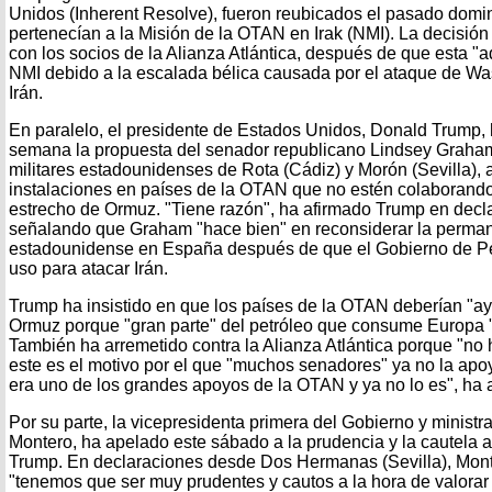
Unidos (Inherent Resolve), fueron reubicados el pasado domi
pertenecían a la Misión de la OTAN en Irak (NMI). La decisió
con los socios de la Alianza Atlántica, después de que esta "
NMI debido a la escalada bélica causada por el ataque de Was
Irán.
En paralelo, el presidente de Estados Unidos, Donald Trump, 
semana la propuesta del senador republicano Lindsey Graha
militares estadounidenses de Rota (Cádiz) y Morón (Sevilla), 
instalaciones en países de la OTAN que no estén colaborando 
estrecho de Ormuz. "Tiene razón", ha afirmado Trump en decla
señalando que Graham "hace bien" en reconsiderar la permane
estadounidense en España después de que el Gobierno de P
uso para atacar Irán.
Trump ha insistido en que los países de la OTAN deberían "ay
Ormuz porque "gran parte" del petróleo que consume Europa "
También ha arremetido contra la Alianza Atlántica porque "no
este es el motivo por el que "muchos senadores" ya no la ap
era uno de los grandes apoyos de la OTAN y ya no lo es", ha
Por su parte, la vicepresidenta primera del Gobierno y minist
Montero, ha apelado este sábado a la prudencia y la cautela a
Trump. En declaraciones desde Dos Hermanas (Sevilla), Mon
"tenemos que ser muy prudentes y cautos a la hora de valorar y