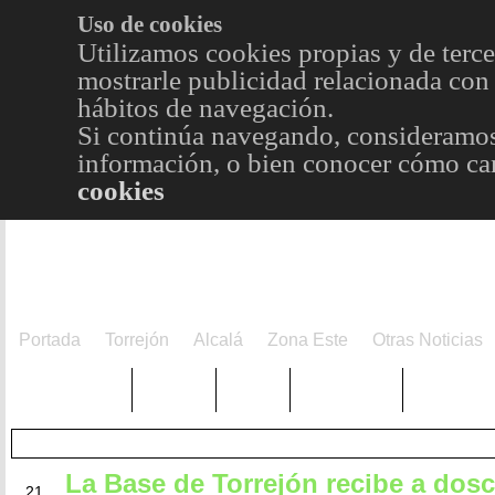
Uso de cookies
Utilizamos cookies propias y de terce
mostrarle publicidad relacionada con 
hábitos de navegación.
Si continúa navegando, consideramos
información, o bien conocer cómo cam
cookies
Portada
Torrejón
Alcalá
Zona Este
Otras Noticias
TRENDING
Púnica
Metro
Choniblog
MetroEst
La Base de Torrejón recibe a dos
MAR
21