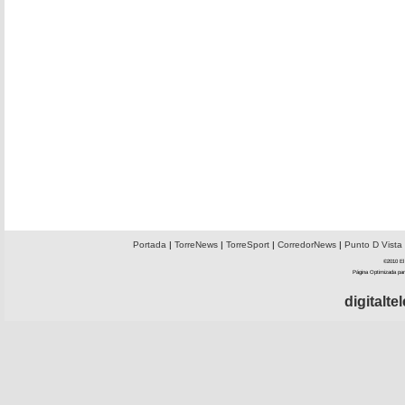
Portada
|
TorreNews
|
TorreSport
|
CorredorNews
|
Punto D Vista
©2010 El 
Página Optimizada par
digitalt