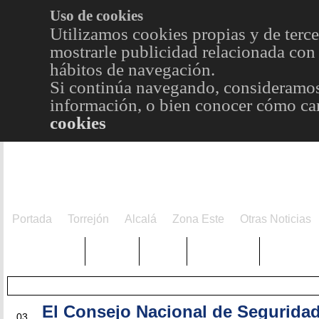
Uso de cookies
Utilizamos cookies propias y de terce
mostrarle publicidad relacionada con 
hábitos de navegación.
Si continúa navegando, consideramos
información, o bien conocer cómo cam
cookies
Portada
Torrejón
Alcalá
Zona Este
Otras Noticias
TRENDING
Púnica
Metro
Choniblog
MetroEst
El Consejo Nacional de Segurida
DIC
03