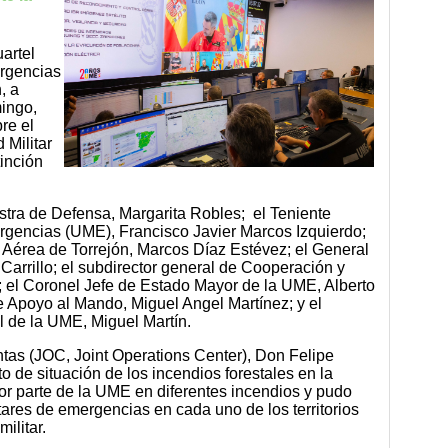
artel
ergencias
, a
mingo,
bre el
 Militar
inción
nistra de Defensa, Margarita Robles; el Teniente
rgencias (UME), Francisco Javier Marcos Izquierdo;
 Aérea de Torrejón, Marcos Díaz Estévez; el General
rrillo; el subdirector general de Cooperación y
; el Coronel Jefe de Estado Mayor de la UME, Alberto
e Apoyo al Mando, Miguel Angel Martínez; y el
 de la UME, Miguel Martín.​​
tas (JOC, Joint Operations Center), Don Felipe
o de situación de los incendios forestales en la
por parte de la UME en diferentes incendios y pudo
tares de emergencias en cada uno de los territorios
ilitar.