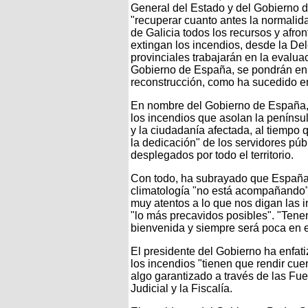
General del Estado y del Gobierno 
"recuperar cuanto antes la normalid
de Galicia todos los recursos y afron
extingan los incendios, desde la De
provinciales trabajarán en la evalua
Gobierno de España, se pondrán en 
reconstrucción, como ha sucedido en
En nombre del Gobierno de España, 
los incendios que asolan la penínsul
y la ciudadanía afectada, al tiempo q
la dedicación" de los servidores púb
desplegados por todo el territorio.
Con todo, ha subrayado que España 
climatología "no está acompañando",
muy atentos a lo que nos digan las in
"lo más precavidos posibles". "Tenem
bienvenida y siempre será poca en es
El presidente del Gobierno ha enfa
los incendios "tienen que rendir cue
algo garantizado a través de las Fu
Judicial y la Fiscalía.