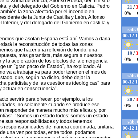
 la Xunta de Galicia, Alfonso Rueda; del ministro
ska, y del delegado del Gobierno en Galicia, Pedro
también la zona afectada por el incendio en
esidente de la Junta de Castilla y León, Alfonso
Interior, y del delegado del Gobierno en castilla y
ncendios que asolan España está ahí. Vamos a darla.
rdará la reconstrucción de todas las zonas
nemos que hacer una reflexión de fondo, una
espuesta, más garantista, más segura a nuestros
y la aceleración de los efectos de la emergencia
xige un "gran pacto de Estado", ha explicado. Al
no va a trabajar ya para poder tener en el mes de
stado, que, según ha dicho, debe dejar la
cha partidista y de las cuestiones ideológicas" para
 y actuar en consecuencia".
to servirá para ofrecer, por ejemplo, a los
acidades, no solamente cuando se produce ese
dan responder de manera mucho más eficaz y, por
ntías". "Somos un estado todos; somos un estado
ne sus responsabilidades y todos tenemos
s responsabilidades de manera coordinada, unitaria
 "de una vez por todas, entre todos, podamos
ue afectan a la emergencia climática para responder