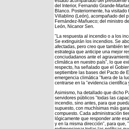
estado acompañado del presidente de
del Interior, Fernando Grande-Marla
Blanco. Posteriormente, ha visitado 
Villablino (León), acompañado del pr
Fernández-Mañueco; del ministro del 
León, Nicanor Sen.
"La respuesta al incendio o a los i
Se extinguirán los incendios. Se abo
afectadas, pero creo que también te
estrategia que anticipe una mejor r
conciudadanos ante el agravamiento 
climática en nuestro país", lo que e
respecto, ha señalado que el Gobier
septiembre las bases del Pacto de E
emergencia climática "fuera de la lu
centrarse en la "evidencia científica
Asimismo, ha detallado que dicho Pac
servidores públicos "todas las cap
incendio, sino antes, para que pue
supuesto, con muchísimas más gara
compuesto. Cada administración tie
lógicamente que responder ante esa
y en la misma dirección", para que,
redimensionar todas las políticas q