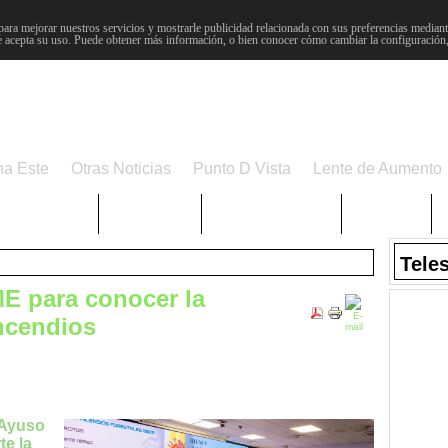
para mejorar nuestros servicios y mostrarle publicidad relacionada con sus preferencias mediante
 acepta su uso. Puede obtener más información, o bien conocer cómo cambiar la configuración
na Este
Otras Noticias
Punto D Vista
Lente de Aumento
Choniblog
MetroEste
Semana Santa
Sucesos
Tele
ME para conocer la
incendios
 Ayuso
te la