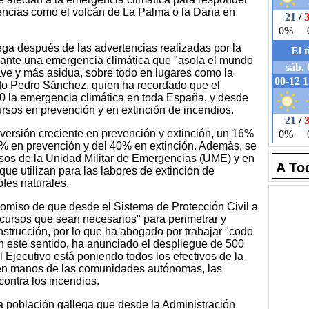
iencias como el volcán de La Palma o la Dana en
ega después de las advertencias realizadas por la
ante una emergencia climática que "asola el mundo
ve y más asidua, sobre todo en lugares como la
ado Pedro Sánchez, quien ha recordado que el
 la emergencia climática en toda España, y desde
sos en prevención y en extinción de incendios.
nversión creciente en prevención y extinción, un 16%
% en prevención y del 40% en extinción. Además, se
os de la Unidad Militar de Emergencias (UME) y en
A To
e utilizan para las labores de extinción de
ofes naturales.
omiso de que desde el Sistema de Protección Civil a
ecursos que sean necesarios" para perimetrar y
onstrucción, por lo que ha abogado por trabajar "codo
n este sentido, ha anunciado el despliegue de 500
El Ejecutivo está poniendo todos los efectivos de la
 en manos de las comunidades autónomas, las
contra los incendios.
la población gallega que desde la Administración