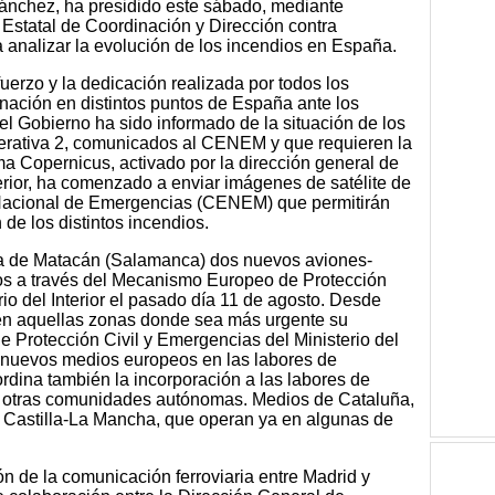
Sánchez, ha presidido este sábado, mediante
 Estatal de Coordinación y Dirección contra
analizar la evolución de los incendios en España.
erzo y la dedicación realizada por todos los
nación en distintos puntos de España ante los
del Gobierno ha sido informado de la situación de los
perativa 2, comunicados al CENEM y que requieren la
ma Copernicus, activado por la dirección general de
nterior, ha comenzado a enviar imágenes de satélite de
 Nacional de Emergencias (CENEM) que permitirán
 de los distintos incendios.
rea de Matacán (Salamanca) dos nuevos aviones-
dos a través del Mecanismo Europeo de Protección
erio del Interior el pasado día 11 de agosto. Desde
en aquellas zonas donde sea más urgente su
e Protección Civil y Emergencias del Ministerio del
de nuevos medios europeos en las labores de
ordina también la incorporación a las labores de
e otras comunidades autónomas. Medios de Cataluña,
 Castilla-La Mancha, que operan ya en algunas de
 de la comunicación ferroviaria entre Madrid y