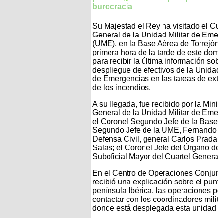
burocracia
Su Majestad el Rey ha visitado el Cu
General de la Unidad Militar de Em
(UME), en la Base Aérea de Torrejón
primera hora de la tarde de este do
para recibir la última información so
despliegue de efectivos de la Unidad
de Emergencias en las tareas de ext
de los incendios.​
A su llegada, fue recibido por la Mi
General de la Unidad Militar de Eme
el Coronel Segundo Jefe de la Base
Segundo Jefe de la UME, Fernando Ca
Defensa Civil, general Carlos Prada
Salas; el Coronel Jefe del Órgano d
Suboficial Mayor del Cuartel General
En el Centro de Operaciones Conjun
recibió una explicación sobre el punt
península Ibérica, las operaciones 
contactar con los coordinadores mili
donde está desplegada esta unidad m