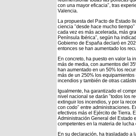
con una mayor eficacia", tras exper
Valencia.
La propuesta del Pacto de Estado ll
ciencia "desde hace mucho tiempo" 
cada vez es más acelerada, más gra
Península Ibérica", según ha indic
Gobierno de España declaró en 2020
entonces se han aumentado los recur
En concreto, ha puesto en valor la i
más de media, con aumentos del 35
han aumentado en un 50% los recurs
más de un 250% los equipamientos qu
incendios y también de otras catástr
Igualmente, ha garantizado el compr
nivel nacional se darán "todos los r
extinguir los incendios, y por la rec
con codo" entre administraciones. E
efectivos más el Ejército de Tierra. 
Administración General del Estado
competentes en la materia de lucha 
En su declaración, ha trasladado a 