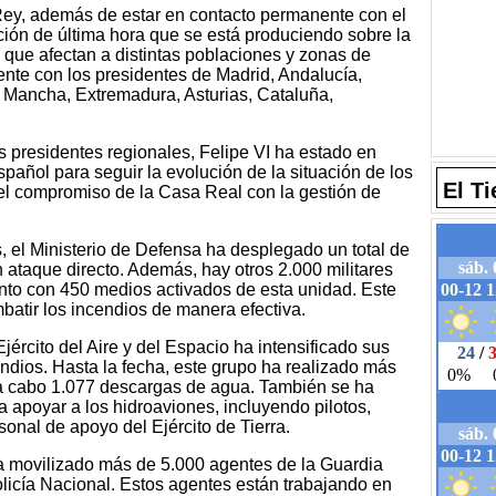
ey, además de estar en contacto permanente con el
ción de última hora que se está produciendo sobre la
s que afectan a distintas poblaciones y zonas de
nte con los presidentes de Madrid, Andalucía,
 La Mancha, Extremadura, Asturias, Cataluña,
 presidentes regionales, Felipe VI ha estado en
pañol para seguir la evolución de la situación de los
El T
el compromiso de la Casa Real con la gestión de
s, el Ministerio de Defensa ha desplegado un total de
 ataque directo. Además, hay otros 2.000 militares
nto con 450 medios activados de esta unidad. Este
atir los incendios de manera efectiva.
ército del Aire y del Espacio ha intensificado sus
endios. Hasta la fecha, este grupo ha realizado más
 a cabo 1.077 descargas de agua. También se ha
 apoyar a los hidroaviones, incluyendo pilotos,
onal de apoyo del Ejército de Tierra.
 ha movilizado más de 5.000 agentes de la Guardia
olicía Nacional. Estos agentes están trabajando en