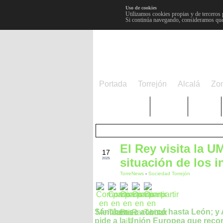
Uso de cookies
Utilizamos cookies propias y de terceros 
Si continúa navegando, consideramos que
Portada
Torrejón
Alcalá
Zo
TRENDING
Púnica
Metro
El Rey visita la U
AGO
17
situación de los 
2025
TorreNews
-
Sociedad Torrejón
Sánchez se acercó hasta León; y
pide a la Unión Europea que recor