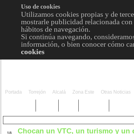
Uso de cookies
Utilizamos cookies propias y de terce
mostrarle publicidad relacionada con 
hábitos de navegación.
Si continúa navegando, consideramos
información, o bien conocer cómo cam
cookies
Portada
Torrejón
Alcalá
Zona Este
Otras Noticias
TRENDING
Púnica
Metro
Choniblog
MetroEst
Chocan un VTC, un turismo y un
MAY
18