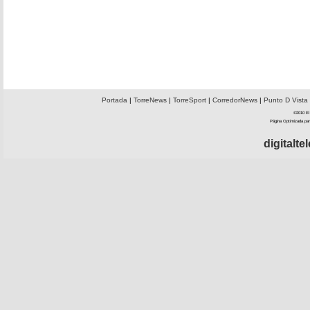
Portada
|
TorreNews
|
TorreSport
|
CorredorNews
|
Punto D Vista
©2010 El 
Página Optimizada par
digitalt