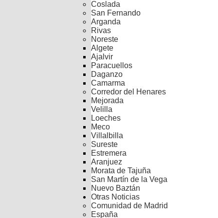
Coslada
San Fernando
Arganda
Rivas
Noreste
Algete
Ajalvir
Paracuellos
Daganzo
Camarma
Corredor del Henares
Mejorada
Velilla
Loeches
Meco
Villalbilla
Sureste
Estremera
Aranjuez
Morata de Tajuña
San Martín de la Vega
Nuevo Baztán
Otras Noticias
Comunidad de Madrid
España