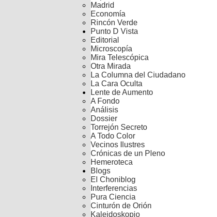
Madrid
Economía
Rincón Verde
Punto D Vista
Editorial
Microscopía
Mira Telescópica
Otra Mirada
La Columna del Ciudadano
La Cara Oculta
Lente de Aumento
A Fondo
Análisis
Dossier
Torrejón Secreto
A Todo Color
Vecinos Ilustres
Crónicas de un Pleno
Hemeroteca
Blogs
El Choniblog
Interferencias
Pura Ciencia
Cinturón de Orión
Kaleidoskopio