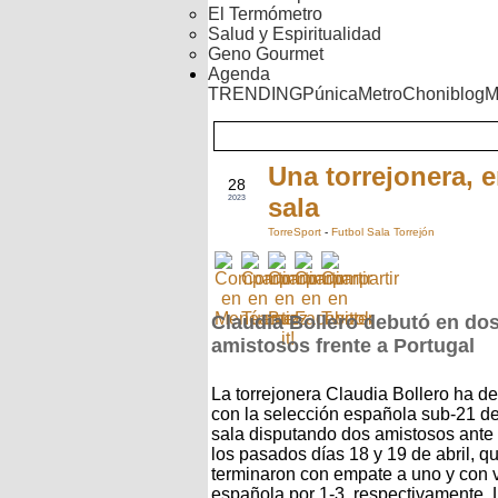
El Termómetro
Salud y Espiritualidad
Geno Gourmet
Agenda
TRENDING
Púnica
Metro
Choniblog
M
Una torrejonera, e
ABR
28
sala
2023
TorreSport
-
Futbol Sala Torrejón
Claudia Bollero debutó en do
amistosos frente a Portugal
La torrejonera Claudia Bollero ha d
con la selección española sub-21 de
sala disputando dos amistosos ante
los pasados días 18 y 19 de abril, q
terminaron con empate a uno y con v
española por 1-3, respectivamente. 