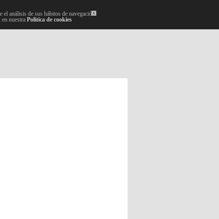
 el análisis de sus hábitos de navegación.
x
, en nuestra
Política de cookies