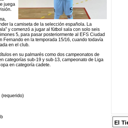
te juega
isión.
ma,
der la camiseta de la selección española. La
ala” y comenzó a jugar al fútbol sala con solo seis
Limones 5, para pasar posteriormente al EFS Ciudad
 San Fernando en la temporada 15/16, cuando todavía
rada en el club.
s títulos en su palmarés como dos campeonatos de
 en categorías sub-19 y sub-13, campeonato de Liga
 Copa en categoría cadete.
(requerido)
eb
El T