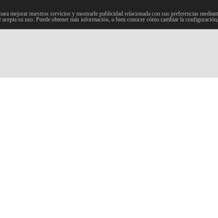
para mejorar nuestros servicios y mostrarle publicidad relacionada con sus preferencias mediante
 acepta su uso. Puede obtener más información, o bien conocer cómo cambiar la configuración