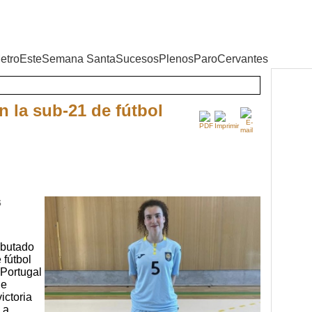
etroEste
Semana Santa
Sucesos
Plenos
Paro
Cervantes
n la sub-21 de fútbol
s
ebutado
 fútbol
 Portugal
ue
ictoria
La