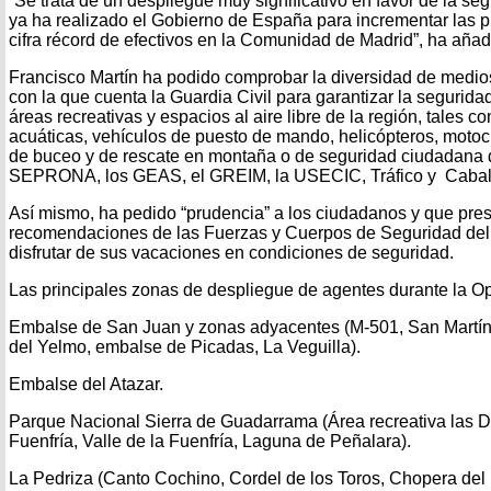
“Se trata de un despliegue muy significativo en favor de la se
ya ha realizado el Gobierno de España para incrementar las pl
cifra récord de efectivos en la Comunidad de Madrid”, ha añad
Francisco Martín ha podido comprobar la diversidad de medio
con la que cuenta la Guardia Civil para garantizar la seguridad
áreas recreativas y espacios al aire libre de la región, tales 
acuáticas, vehículos de puesto de mando, helicópteros, motoci
de buceo y de rescate en montaña o de seguridad ciudadana
SEPRONA, los GEAS, el GREIM, la USECIC, Tráfico y Caball
Así mismo, ha pedido “prudencia” a los ciudadanos y que pres
recomendaciones de las Fuerzas y Cuerpos de Seguridad del
disfrutar de sus vacaciones en condiciones de seguridad.
Las principales zonas de despliegue de agentes durante la O
Embalse de San Juan y zonas adyacentes (M-501, San Martín
del Yelmo, embalse de Picadas, La Veguilla).
Embalse del Atazar.
Parque Nacional Sierra de Guadarrama (Área recreativa las
Fuenfría, Valle de la Fuenfría, Laguna de Peñalara).
La Pedriza (Canto Cochino, Cordel de los Toros, Chopera del 