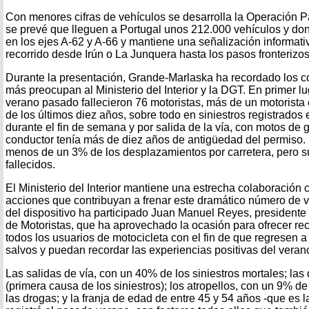
Con menores cifras de vehículos se desarrolla la Operación P
se prevé que lleguen a Portugal unos 212.000 vehículos y dond
en los ejes A-62 y A-66 y mantiene una señalización informativ
recorrido desde Irún o La Junquera hasta los pasos fronterizo
Durante la presentación, Grande-Marlaska ha recordado los co
más preocupan al Ministerio del Interior y la DGT. En primer lug
verano pasado fallecieron 76 motoristas, más de un motorista c
de los últimos diez años, sobre todo en siniestros registrados
durante el fin de semana y por salida de la vía, con motos de 
conductor tenía más de diez años de antigüedad del permiso.
menos de un 3% de los desplazamientos por carretera, pero 
fallecidos.
El Ministerio del Interior mantiene una estrecha colaboración 
acciones que contribuyan a frenar este dramático número de v
del dispositivo ha participado Juan Manuel Reyes, presidente
de Motoristas, que ha aprovechado la ocasión para ofrecer r
todos los usuarios de motocicleta con el fin de que regresen 
salvos y puedan recordar las experiencias positivas del veran
Las salidas de vía, con un 40% de los siniestros mortales; las 
(primera causa de los siniestros); los atropellos, con un 9% de 
las drogas; y la franja de edad de entre 45 y 54 años -que es 