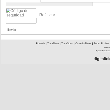
Refescar
Enviar
Portada
|
TorreNews
|
TorreSport
|
CorredorNews
|
Punto D Vista
©2010 El 
Página Optimizada par
digitalt