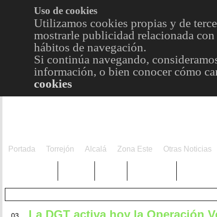
Uso de cookies
Utilizamos cookies propias y de terce
mostrarle publicidad relacionada con 
hábitos de navegación.
Si continúa navegando, consideramos
información, o bien conocer cómo cam
cookies
Portada
Torrejón
Alcalá
Zona Este
Otras Noticias
TRENDING
Púnica
Metro
Choniblog
MetroEst
JUL
La DGT activa hoy la Operación 
03