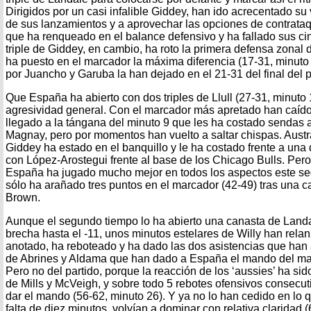
Dirigidos por un casi infalible Giddey, han ido acrecentado su 
de sus lanzamientos y a aprovechar las opciones de contrata
que ha renqueado en el balance defensivo y ha fallado sus cin
triple de Giddey, en cambio, ha roto la primera defensa zonal d
ha puesto en el marcador la máxima diferencia (17-31, minuto
por Juancho y Garuba la han dejado en el 21-31 del final del p
Que España ha abierto con dos triples de Llull (27-31, minuto
agresividad general. Con el marcador más apretado han caído
llegado a la tángana del minuto 9 que les ha costado sendas 
Magnay, pero por momentos han vuelto a saltar chispas. Austra
Giddey ha estado en el banquillo y le ha costado frente a una
con López-Arostegui frente al base de los Chicago Bulls. Pero
España ha jugado mucho mejor en todos los aspectos este segu
sólo ha arañado tres puntos en el marcador (42-49) tras una c
Brown.
Aunque el segundo tiempo lo ha abierto una canasta de Land
brecha hasta el -11, unos minutos estelares de Willy han rela
anotado, ha reboteado y ha dado las dos asistencias que han
de Abrines y Aldama que han dado a España el mando del mar
Pero no del partido, porque la reacción de los ‘aussies’ ha sid
de Mills y McVeigh, y sobre todo 5 rebotes ofensivos consecut
dar el mando (56-62, minuto 26). Y ya no lo han cedido en lo q
falta de diez minutos, volvían a dominar con relativa claridad (