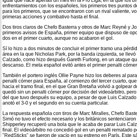
Igual que hace apenas un mes en la Pro Liga, en la que los b
enfrentamientos con los españoles, los primeros tres puntos d
para los primeros, que se encontraron con un rival valiente, v
primeras acciones y combativo hasta el final.
Dos tiros claros de Chefo Basterra y otros de Marc Reyné y Jo
primeros avisos de España, primer equipo que dispuso de opci
dos en el primer cuarto, aunque no acabaron el gol.
Sí lo hizo a dos minutos de concluir el primer tramo una pérd
área en la que Nicholas Park, por la banda izquierda, se llevó 
Calzado, como hizo después Gareth Furlong, en un ataque que
descanso. El meta español evitó antes el primer penalti córner 
También el portero inglés Ollie Payne hizo los deberes al par
penalti córner para España, al comienzo del tercer cuarto, que
hacia el tramo final, en el que Gran Bretaña volvió a golpear
quedó sin un penalti córner por decisión del videoárbitro, per
del que tuvo después su equipo, a pesar de que Luis Calzado l
anotó el 3-0 y el segundo en su cuenta particular.
La respuesta española con tiros de Marc Miralles, Chefo Bast
Simó no tuvo el efecto necesario y los británicos sentenciaro
Shipperley recuperó una bola que le acaba de parar Luis Cal
final. El videoárbitro no concedió gol en un penalti rematado p
"RedSticks" se fueron de vacío en su estreno en París. Este s