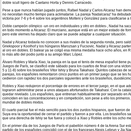
doble scull ligero de Caetano Horta y Dennis Carracedo.
Pese a que nunca habían jugado juntos, Rafael Nadal y Carlos Alcaraz han dem
no necesitan mucho tiempo para aclimatarse. La pareja 'Nadalcaraz' ha debutad
victoria por 7-6 y 6-4 sobre los argentinos Molteni y González para clasificarse a l
Doble campeón olímpico -un oro en individuales y otro en dobles-, Nadal ha sac
en todo momento a Alcaraz. El murciano, aunque está en un mejor estado de for
pero este viernes ha dejado claro que se puede adaptar a cualquier situación.
Nadal y Alcaraz todavía no conocen a sus rivales de la segunda ronda, pero sald
Griekspoor y Koolhof y los húngaros Marozsan y Fucsovic. Nadal y Alcaraz parten
al oro en dobles. El balear ya se colgó esa misma medalla hace ocho años, en R
lo más alto del podio junto a su amigo Marc López.
Álvaro Robles y María Xiao, la pareja en la que el tenis de mesa español tiene 
Juegos de París, se clasificó este sábado para los cuartos de final con una victoria
5 y 11-8) sobre los brasileños Vitor Ishiy y Bruna Takahasi. Quintos cabezas de 
parejas, los españoles remontaron cinco puntos en un primer juego que se les h
cedieron con rapidez los dos parciales siguientes ante los brasileños, duodécimo
Robles y Xiao redujeron el porcentaje de errores en el tercer juego, en el que a
lograron administrar pese a unos ataques afortunados de Takahasi. Con la catalan
quedar nivelado. Los españoles, que entrenan habitualmente por separado en A
coinciden en las concentraciones y en competición, son pese a ello los primeros 
mundial de dobles mixtos.
El cuarto parcial fue el más sencillo para los dos zurdos hispanos, que fueron 
Suya era la oportunidad de cerrar el partido y fueron a por ella. Los brasileños s
que una derecha de Ishiy se fue fuera y colocó a Xiao y Robles entre los ocho m
En el primer día de los Juegos de París el pabellón número 4 de la Arena Sur est
partido de los españoles coincidió con el de los franceses Alexis Lebrun y Jia N