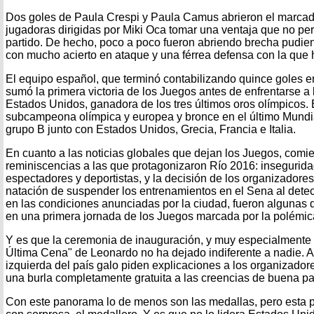
Dos goles de Paula Crespi y Paula Camus abrieron el marcado
jugadoras dirigidas por Miki Oca tomar una ventaja que no pe
partido. De hecho, poco a poco fueron abriendo brecha pudie
con mucho acierto en ataque y una férrea defensa con la que hi
El equipo español, que terminó contabilizando quince goles en 
sumó la primera victoria de los Juegos antes de enfrentarse a la
Estados Unidos, ganadora de los tres últimos oros olímpicos.
subcampeona olímpica y europea y bronce en el último Mundia
grupo B junto con Estados Unidos, Grecia, Francia e Italia.
En cuanto a las noticias globales que dejan los Juegos, comie
reminiscencias a las que protagonizaron Río 2016: insegurid
espectadores y deportistas, y la decisión de los organizadore
natación de suspender los entrenamientos en el Sena al detec
en las condiciones anunciadas por la ciudad, fueron algunas 
en una primera jornada de los Juegos marcada por la polémic
Y es que la ceremonia de inauguración, y muy especialmente
Última Cena" de Leonardo no ha dejado indiferente a nadie. As
izquierda del país galo piden explicaciones a los organizado
una burla completamente gratuita a las creencias de buena pa
Con este panorama lo de menos son las medallas, pero esta p