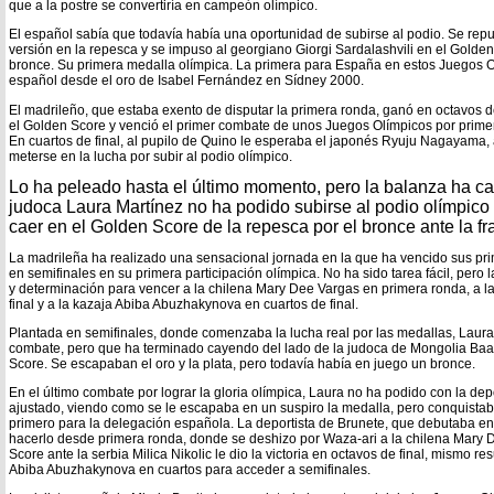
que a la postre se convertiría en campeón olímpico.
El español sabía que todavía había una oportunidad de subirse al podio. Se rep
versión en la repesca y se impuso al georgiano Giorgi Sardalashvili en el Golde
bronce. Su primera medalla olímpica. La primera para España en estos Juegos Ol
español desde el oro de Isabel Fernández en Sídney 2000.
El madrileño, que estaba exento de disputar la primera ronda, ganó en octavos de
el Golden Score y venció el primer combate de unos Juegos Olímpicos por primera
En cuartos de final, al pupilo de Quino le esperaba el japonés Ryuju Nagayama,
meterse en la lucha por subir al podio olímpico.
Lo ha peleado hasta el último momento, pero la balanza ha caí
judoca Laura Martínez no ha podido subirse al podio olímpico 
caer en el Golden Score de la repesca por el bronce ante la fr
La madrileña ha realizado una sensacional jornada en la que ha vencido sus pr
en semifinales en su primera participación olímpica. No ha sido tarea fácil, pero
y determinación para vencer a la chilena Mary Dee Vargas en primera ronda, a la 
final y a la kazaja Abiba Abuzhakynova en cuartos de final.
Plantada en semifinales, donde comenzaba la lucha real por las medallas, La
combate, pero que ha terminado cayendo del lado de la judoca de Mongolia Ba
Score. Se escapaban el oro y la plata, pero todavía había en juego un bronce.
En el último combate por lograr la gloria olímpica, Laura no ha podido con la dep
ajustado, viendo como se le escapaba en un suspiro la medalla, pero conquistaba
primero para la delegación española. La deportista de Brunete, que debutaba e
hacerlo desde primera ronda, donde se deshizo por Waza-ari a la chilena Mary 
Score ante la serbia Milica Nikolic le dio la victoria en octavos de final, mismo r
Abiba Abuzhakynova en cuartos para acceder a semifinales.