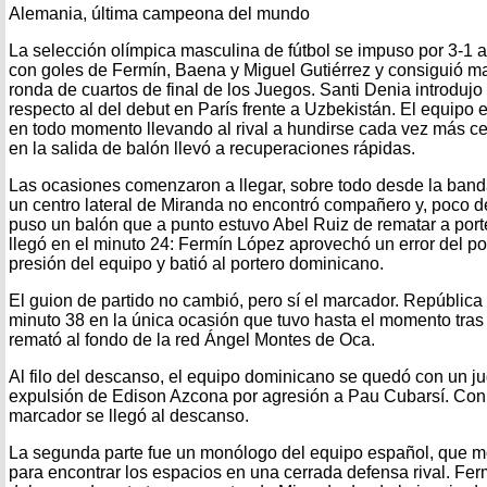
Alemania, última campeona del mundo
La selección olímpica masculina de fútbol se impuso por 3-1
con goles de Fermín, Baena y Miguel Gutiérrez y consiguió m
ronda de cuartos de final de los Juegos. Santi Denia introduj
respecto al del debut en París frente a Uzbekistán. El equipo e
en todo momento llevando al rival a hundirse cada vez más ce
en la salida de balón llevó a recuperaciones rápidas.
Las ocasiones comenzaron a llegar, sobre todo desde la band
un centro lateral de Miranda no encontró compañero y, poco
puso un balón que a punto estuvo Abel Ruiz de rematar a porter
llegó en el minuto 24: Fermín López aprovechó un error del por
presión del equipo y batió al portero dominicano.
El guion de partido no cambió, pero sí el marcador. Repúblic
minuto 38 en la única ocasión que tuvo hasta el momento tra
remató al fondo de la red Ángel Montes de Oca.
Al filo del descanso, el equipo dominicano se quedó con un j
expulsión de Edison Azcona por agresión a Pau Cubarsí. Con
marcador se llegó al descanso.
La segunda parte fue un monólogo del equipo español, que mo
para encontrar los espacios en una cerrada defensa rival. Fer