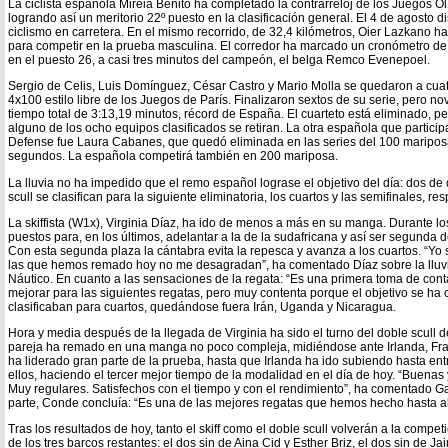
La ciclista española Mireia Benito ha completado la contrarreloj de los Juegos O
logrando así un meritorio 22º puesto en la clasificación general. El 4 de agosto d
ciclismo en carretera. En el mismo recorrido, de 32,4 kilómetros, Oier Lazkano h
para competir en la prueba masculina. El corredor ha marcado un cronómetro de
en el puesto 26, a casi tres minutos del campeón, el belga Remco Evenepoel.
Sergio de Celis, Luis Domínguez, César Castro y Mario Molla se quedaron a cuatr
4x100 estilo libre de los Juegos de París. Finalizaron sextos de su serie, pero 
tiempo total de 3:13,19 minutos, récord de España. El cuarteto está eliminado, p
alguno de los ocho equipos clasificados se retiran. La otra española que partici
Defense fue Laura Cabanes, que quedó eliminada en las series del 100 maripos
segundos. La española competirá también en 200 mariposa.
La lluvia no ha impedido que el remo español lograse el objetivo del día: dos de d
scull se clasifican para la siguiente eliminatoria, los cuartos y las semifinales, r
La skiffista (W1x), Virginia Díaz, ha ido de menos a más en su manga. Durante 
puestos para, en los últimos, adelantar a la de la sudafricana y así ser segunda de
Con esta segunda plaza la cántabra evita la repesca y avanza a los cuartos. “Yo 
las que hemos remado hoy no me desagradan”, ha comentado Díaz sobre la lluv
Náutico. En cuanto a las sensaciones de la regata: “Es una primera toma de cont
mejorar para las siguientes regatas, pero muy contenta porque el objetivo se ha 
clasificaban para cuartos, quedándose fuera Irán, Uganda y Nicaragua.
Hora y media después de la llegada de Virginia ha sido el turno del doble scull 
pareja ha remado en una manga no poco compleja, midiéndose ante Irlanda, Fra
ha liderado gran parte de la prueba, hasta que Irlanda ha ido subiendo hasta ent
ellos, haciendo el tercer mejor tiempo de la modalidad en el día de hoy. “Buenas 
Muy regulares. Satisfechos con el tiempo y con el rendimiento”, ha comentado Garc
parte, Conde concluía: “Es una de las mejores regatas que hemos hecho hasta a
Tras los resultados de hoy, tanto el skiff como el doble scull volverán a la compe
de los tres barcos restantes: el dos sin de Aina Cid y Esther Briz, el dos sin de J