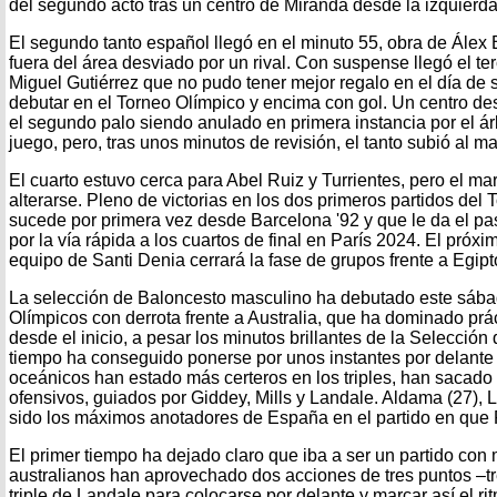
del segundo acto tras un centro de Miranda desde la izquierda
El segundo tanto español llegó en el minuto 55, obra de Ále
fuera del área desviado por un rival. Con suspense llegó el ter
Miguel Gutiérrez que no pudo tener mejor regalo en el día d
debutar en el Torneo Olímpico y encima con gol. Un centro de
el segundo palo siendo anulado en primera instancia por el árb
juego, pero, tras unos minutos de revisión, el tanto subió al m
El cuarto estuvo cerca para Abel Ruiz y Turrientes, pero el ma
alterarse. Pleno de victorias en los dos primeros partidos del
sucede por primera vez desde Barcelona '92 y que le da el pa
por la vía rápida a los cuartos de final en París 2024. El próxim
equipo de Santi Denia cerrará la fase de grupos frente a Egip
La selección de Baloncesto masculino ha debutado este sába
Olímpicos con derrota frente a Australia, que ha dominado prá
desde el inicio, a pesar los minutos brillantes de la Selecció
tiempo ha conseguido ponerse por unos instantes por delante
oceánicos han estado más certeros en los triples, han sacado 
ofensivos, guiados por Giddey, Mills y Landale. Aldama (27), Ll
sido los máximos anotadores de España en el partido en que 
El primer tiempo ha dejado claro que iba a ser un partido con
australianos han aprovechado dos acciones de tres puntos –tres
triple de Landale para colocarse por delante y marcar así el rit