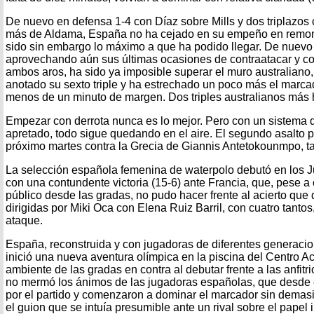
De nuevo en defensa 1-4 con Díaz sobre Mills y dos triplazos 
más de Aldama, España no ha cejado en su empeño en remont
sido sin embargo lo máximo a que ha podido llegar. De nuevo 
aprovechando aún sus últimas ocasiones de contraatacar y co
ambos aros, ha sido ya imposible superar el muro australian
anotado su sexto triple y ha estrechado un poco más el marca
menos de un minuto de margen. Dos triples australianos más 
Empezar con derrota nunca es lo mejor. Pero con un sistema 
apretado, todo sigue quedando en el aire. El segundo asalto p
próximo martes contra la Grecia de Giannis Antetokounmpo, ta
La selección española femenina de waterpolo debutó en los 
con una contundente victoria (15-6) ante Francia, que, pese a 
público desde las gradas, no pudo hacer frente al acierto que
dirigidas por Miki Oca con Elena Ruiz Barril, con cuatro tanto
ataque.
España, reconstruida y con jugadoras de diferentes generacion
inició una nueva aventura olímpica en la piscina del Centro Ac
ambiente de las gradas en contra al debutar frente a las anfitr
no mermó los ánimos de las jugadoras españolas, que desde 
por el partido y comenzaron a dominar el marcador sin demas
el guion que se intuía presumible ante un rival sobre el papel in