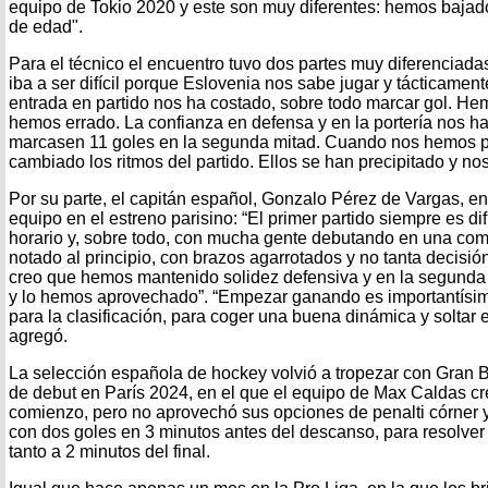
equipo de Tokio 2020 y este son muy diferentes: hemos bajado
de edad".
Para el técnico el encuentro tuvo dos partes muy diferenciada
iba a ser difícil porque Eslovenia nos sabe jugar y tácticamen
entrada en partido nos ha costado, sobre todo marcar gol. He
hemos errado. La confianza en defensa y en la portería nos h
marcasen 11 goles en la segunda mitad. Cuando nos hemos p
cambiado los ritmos del partido. Ellos se han precipitado y nos
Por su parte, el capitán español, Gonzalo Pérez de Vargas, en
equipo en el estreno parisino: “El primer partido siempre es dif
horario y, sobre todo, con mucha gente debutando en una com
notado al principio, con brazos agarrotados y no tanta decisión 
creo que hemos mantenido solidez defensiva y en la segunda
y lo hemos aprovechado”. “Empezar ganando es importantísimo 
para la clasificación, para coger una buena dinámica y soltar e
agregó.
La selección española de hockey volvió a tropezar con Gran Br
de debut en París 2024, en el que el equipo de Max Caldas cr
comienzo, pero no aprovechó sus opciones de penalti córner y 
con dos goles en 3 minutos antes del descanso, para resolver 
tanto a 2 minutos del final.