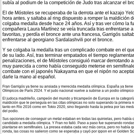
subía al podium de la competición de Judo tras alcanzar el br
El de Móstoles se recuperaba de la derrota ante el kazajo Ye
hora antes. y saltaba al ring dispuesto a romper la maldición 
colgaba medalla desde hace 24 años. Así y tras ver cómo la fu
compañera Laura Martínez se veía truncada tras enfrentarse a
favoritas, y perdía el bronce ante una francesa, Garrigós salta
enfrentarse al georgiano Sardalashvili por el bronce.
Y se colgaba la medalla tras un complicado combate en el que
de su lado. Así, tras terminar empatados el tiempo reglamentar
penalizaciones, el de Móstoles consiguió marcar derrotando a
muy parecida a como había conseguido meterse en semifinale
combate con el japonés Nakayama en que el nipón no aceptab
darle la mano al español.
Fran Garrigós ya tiene su ansiada y merecida medalla olímpica. España ya tiene
Olímpicos de París 2024. Y el judo nacional vuelve a subirse a un podio olímpic
El judoca madrileño, campeón del mundo y tricampeón de Europa en la categoría
maldición que le perseguía en las citas olímpicas no solo superando la primera r
tanto en Río 2016 como en Tokio 2020, sino llegando hasta la pelea por las meda
del podio.
Sus opciones de conseguir un metal estaban en todas las quinielas, pero había q
candidato a medalla olímpica. Y Fran no falló. Paso a paso fue superando rondas
plantarse en semifinales. La presea estaba cada vez más cerca, pero no había q
ronda, las cosas no salieron como se esperaba y cayó por ippon en el Golden Sc