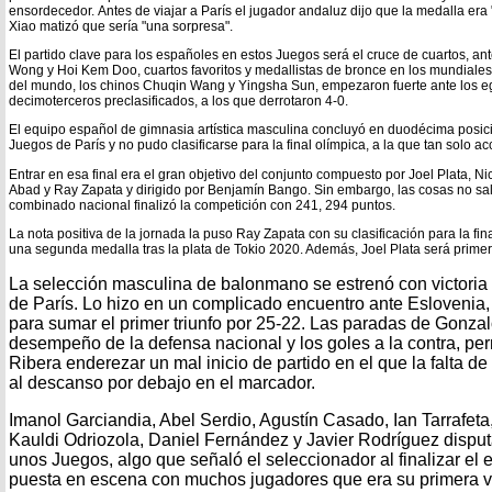
ensordecedor. Antes de viajar a París el jugador andaluz dijo que la medalla era
Xiao matizó que sería "una sorpresa".
El partido clave para los españoles en estos Juegos será el cruce de cuartos, 
Wong y Hoi Kem Doo, cuartos favoritos y medallistas de bronce en los mundial
del mundo, los chinos Chuqin Wang y Yingsha Sun, empezaron fuerte ante los eg
decimoterceros preclasificados, a los que derrotaron 4-0.
El equipo español de gimnasia artística masculina concluyó en duodécima posició
Juegos de París y no pudo clasificarse para la final olímpica, a la que tan solo a
Entrar en esa final era el gran objetivo del conjunto compuesto por Joel Plata, Ni
Abad y Ray Zapata y dirigido por Benjamín Bango. Sin embargo, las cosas no sa
combinado nacional finalizó la competición con 241, 294 puntos.
La nota positiva de la jornada la puso Ray Zapata con su clasificación para la fin
una segunda medalla tras la plata de Tokio 2020. Además, Joel Plata será primer
La selección masculina de balonmano se estrenó con victoria
de París. Lo hizo en un complicado encuentro ante Eslovenia,
para sumar el primer triunfo por 25-22. Las paradas de Gonzal
desempeño de la defensa nacional y los goles a la contra, perm
Ribera enderezar un mal inicio de partido en el que la falta de
al descanso por debajo en el marcador.
Imanol Garciandia, Abel Serdio, Agustín Casado, Ian Tarrafet
Kauldi Odriozola, Daniel Fernández y Javier Rodríguez disput
unos Juegos, algo que señaló el seleccionador al finalizar el 
puesta en escena con muchos jugadores que era su primera v