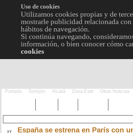
Uso de cookies
Utilizamos cookies propias y de terce
mostrarle publicidad relacionada con 
hábitos de navegación.
Si continúa navegando, consideramos
información, o bien conocer cómo cam
cookies
Portada
Torrejón
Alcalá
Zona Este
Otras Noticias
TRENDING
Púnica
Metro
Choniblog
MetroEst
España se estrena en París con u
JUL
27