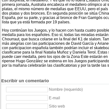
con sorpresa, el medallero. Y es que no lo lidera Estados Unido
primera jornada, Australia encabeza el medallero olímpico al 
platas, el mismo número de medallas que EEUU, pero el país
dos platas y dos bronces. En segunda posición se sitúa China
España, por su parte, y gracias al bronce de Fran Garrigós oc
lista que ya está formada por 19 países.
Hoy continúan los Juegos, y lo hacen con hasta cuatro posible
medalla para los españoles. Eso sí, todas las miradas estará
Chourraut, que busca colarse en la final del K1 de slalom. Ta
más alegrías con las participaciones de David García y Ariane T
con participacion española también podrían incluir el skatebo
clasificarse para la final Natalia Muñoz y Daniela Terol. Esta
puede caer medalla, pero los ojos de la Zona Este estarán en l
ripense Hugo González se estrena en los Juegos participand
por la mañana celebrarán las clasificatorias y por la tarde las 
Escribir un comentario
Nombre (requerido)
E-mail
Sitio web