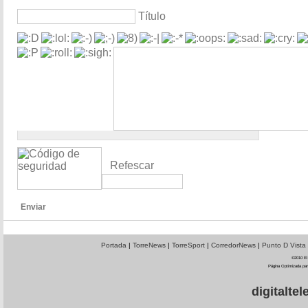
Título
Refescar
Enviar
Portada
|
TorreNews
|
TorreSport
|
CorredorNews
|
Punto D Vista
©2010 El 
Página Optimizada par
digitalt