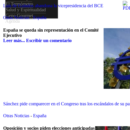
El Termómetro
Luis de Guindos abandona la vicepresidencia del BCE
Salud y Espiritualidad
Geno Gourmet
Otras Noticias
-
España
Agenda
España se queda sin representación en el Comité
Ejecutivo
Leer más...
Escribir un comentario
Sánchez pide comparecer en el Congreso tras los escándalos de su pa
Otras Noticias
-
España
Oposición y socios piden elecciones anticipadas