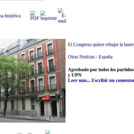
a histórica
El Congreso quiere rebajar la barre
Otras Noticias
-
España
Aprobado por todos los partid
y UPN
Leer más...
Escribir un comenta