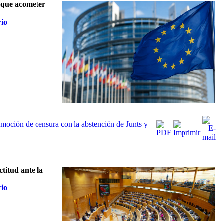
á que acometer
rio
moción de censura con la abstención de Junts y
titud ante la
rio