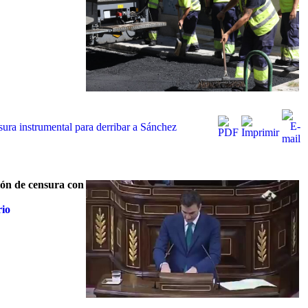
ura instrumental para derribar a Sánchez
ión de censura con
rio