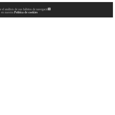
 el análisis de sus hábitos de navegación.
x
, en nuestra
Política de cookies