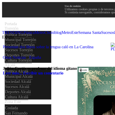
Uso de cookies
Utilizamos cookies propias y de terceros 
Si continúa navegando, consideramos que
Portada
Torrejón
TRENDING
Púnica
Metro
Choniblog
MetroEste
Semana Santa
Sucesos
Política Torrejón
España
Municipal Torrejón
Sociedad Torrejón
Presentan dos libros sobre la lengua caló en La Carolina
Sucesos Torrejón
Deportes Torrejón
Otras Noticias
-
España
Cultura Torrejón
Alcalá
Julián Cortés es profesor del idioma gitano
Política Alcalá
Leer más...
Escribir un comentario
Municipal Alcalá
Sociedad Alcalá
Sucesos Alcalá
Deportes Alcalá
Cultura Alcalá
Zona Este
Coslada
San Fernando