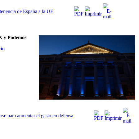
rtenencia de España a la UE
OX y Podemos
rio
rse para aumentar el gasto en defensa