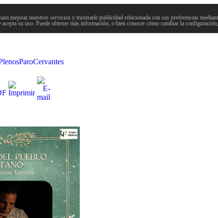
para mejorar nuestros servicios y mostrarle publicidad relacionada con sus preferencias mediante
 acepta su uso. Puede obtener más información, o bien conocer cómo cambiar la configuración
Plenos
Paro
Cervantes