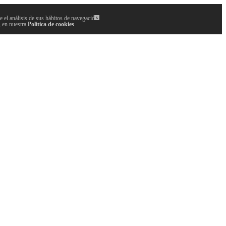
 el análisis de sus hábitos de navegación.
x
, en nuestra
Política de cookies