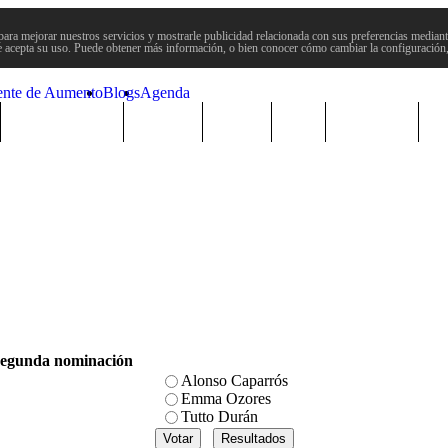
para mejorar nuestros servicios y mostrarle publicidad relacionada con sus preferencias mediante
 acepta su uso. Puede obtener más información, o bien conocer cómo cambiar la configuración
ente de Aumento
Blogs
Agenda
Semana Santa
Sucesos
Plenos
Paro
Cervantes
Segunda nominación
Alonso Caparrós
Emma Ozores
Tutto Durán