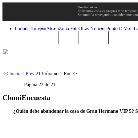
Uso de cookies
Utilizamos cookies propias y de terceros 
Si continúa navegando, consideramos que
Portada
Torrejón
Alcalá
Zona Este
Otras Noticias
Punto D Vista
L
TRENDING
Púnica
Metro
Choniblog
MetroEste
<<
Inicio
<
Prev
21
Próximo
>
Fin
>>
Página 22 de 21
ChoniEncuesta
¿Quién debe abandonar la casa de Gran Hermano VIP 5? 