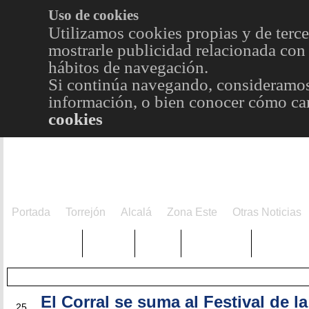
Uso de cookies
Utilizamos cookies propias y de terce
mostrarle publicidad relacionada con 
hábitos de navegación.
Si continúa navegando, consideramos
información, o bien conocer cómo cam
cookies
Portada
Torrejón
Alcalá
Zona Este
Otras Noticias
TRENDING
Púnica
Metro
Choniblog
MetroEst
El Corral se suma al Festival de l
ABR
25