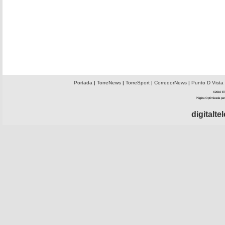
Portada
|
TorreNews
|
TorreSport
|
CorredorNews
|
Punto D Vista
©2010 El 
Página Optimizada par
digitalt