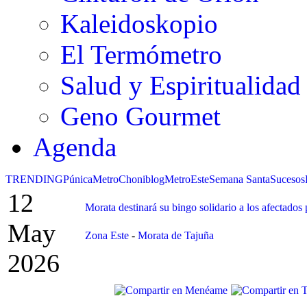
Kaleidoskopio
El Termómetro
Salud y Espiritualidad
Geno Gourmet
Agenda
TRENDING
Púnica
Metro
Choniblog
MetroEste
Semana Santa
Sucesos
12
Morata destinará su bingo solidario a los afectados 
May
Zona Este
-
Morata de Tajuña
2026