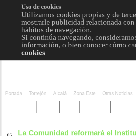
Uso de cookies
Utilizamos cookies propias y de terce
mostrarle publicidad relacionada con 
hábitos de navegación.
Si continúa navegando, consideramos
información, o bien conocer cómo cam
cookies
Portada
Torrejón
Alcalá
Zona Este
Otras Noticias
TRENDING
Púnica
Metro
Choniblog
MetroEst
La Comunidad reformará el Instit
JUL
05