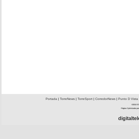
Portada
|
TorreNews
|
TorreSport
|
CorredorNews
|
Punto D Vista
©2010 El 
Página Optimizada par
digitalt