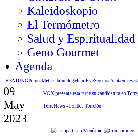
Kaleidoskopio
El Termómetro
Salud y Espiritualidad
Geno Gourmet
Agenda
TRENDING
Púnica
Metro
Choniblog
MetroEste
Semana Santa
Sucesos
09
VOX presenta esta tarde su candidatura en Torre
May
TorreNews
-
Política Torrejón
2023