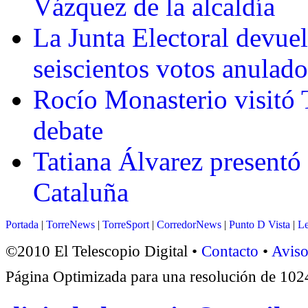
Vázquez de la alcaldía
La Junta Electoral devue
seiscientos votos anulado
Rocío Monasterio visitó T
debate
Tatiana Álvarez presentó
Cataluña
Portada
|
TorreNews
|
TorreSport
|
CorredorNews
|
Punto D Vista
|
Le
©2010 El Telescopio Digital •
Contacto
•
Aviso
Página Optimizada para una resolución de 1