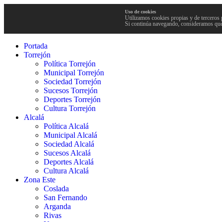
Uso de cookies
Utilizamos cookies propias y de terceros 
Si continúa navegando, consideramos que
Portada
Torrejón
Política Torrejón
Municipal Torrejón
Sociedad Torrejón
Sucesos Torrejón
Deportes Torrejón
Cultura Torrejón
Alcalá
Política Alcalá
Municipal Alcalá
Sociedad Alcalá
Sucesos Alcalá
Deportes Alcalá
Cultura Alcalá
Zona Este
Coslada
San Fernando
Arganda
Rivas