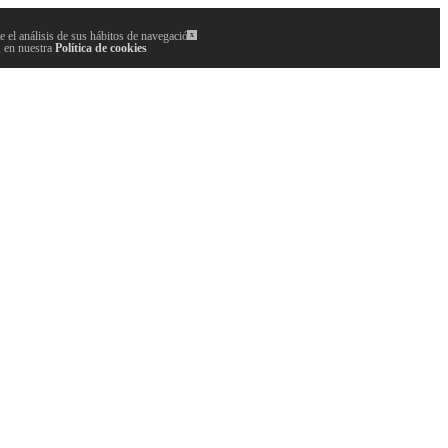
 el análisis de sus hábitos de navegación.
x
, en nuestra
Política de cookies