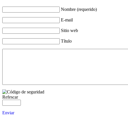
Nombre (requerido)
E-mail
Sitio web
Título
Refescar
Enviar