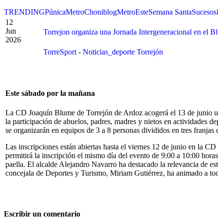
TRENDING
Púnica
Metro
Choniblog
MetroEste
Semana Santa
Sucesos
12
Jun
Torrejon organiza una Jornada Intergeneracional en el B
2026
TorreSport
-
Noticias_deporte Torrejón
Este sábado por la mañana
La CD Joaquín Blume de Torrejón de Ardoz acogerá el 13 de junio un
la participación de abuelos, padres, madres y nietos en actividades dep
se organizarán en equipos de 3 a 8 personas divididos en tres franjas 
Las inscripciones están abiertas hasta el viernes 12 de junio en la C
permitirá la inscripción el mismo día del evento de 9:00 a 10:00 hora
paella. El alcalde Alejandro Navarro ha destacado la relevancia de es
concejala de Deportes y Turismo, Miriam Gutiérrez, ha animado a todas
Escribir un comentario