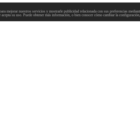
para mejorar nuestros servicios y mostrarle publicidad relacionada con sus preferencias mediante
 acepta su uso. Puede obtener más información, o bien conocer cómo cambiar la configuración