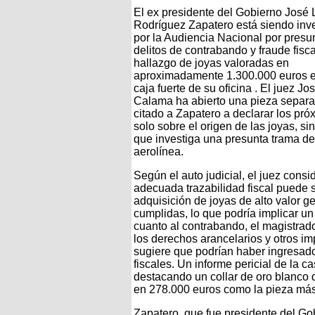
El ex presidente del Gobierno José 
Rodríguez Zapatero está siendo inv
por la Audiencia Nacional por presu
delitos de contrabando y fraude fiscal
hallazgo de joyas valoradas en
aproximadamente 1.300.000 euros 
caja fuerte de su oficina . El juez Jo
Calama ha abierto una pieza separa
citado a Zapatero a declarar los pr
solo sobre el origen de las joyas, si
que investiga una presunta trama de t
aerolínea.
Según el auto judicial, el juez cons
adecuada trazabilidad fiscal puede se
adquisición de joyas de alto valor g
cumplidas, lo que podría implicar u
cuanto al contrabando, el magistra
los derechos arancelarios y otros im
sugiere que podrían haber ingresado
fiscales. Un informe pericial de la 
destacando un collar de oro blanco 
en 278.000 euros como la pieza más
Zapatero, que fue presidente del Go