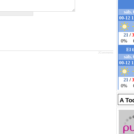
JComments
A To