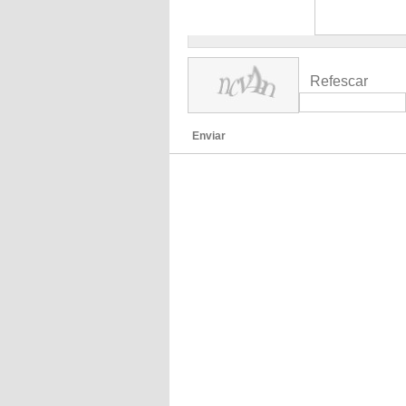
Refescar
Enviar