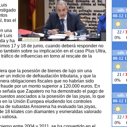
Luis
estigado
ntos
, tras el
en una
sé Luis
da y ha
óximos 17 y 18 de junio, cuando deberá responder no
no también sobre su implicación en el caso Plus Ultra,
ráfico de influencias en torno al rescate de la
idera que la posesión de bienes de lujo sin una
r un indicio de defraudación tributaria, y que la
enera obligaciones fiscales que no habrían sido
n fraude por un monto superior a 120.000 euros. En
do señala que Zapatero no ha demostrado el pago de
puestos asociados a la posesión de las joyas, lo que
 en la Unión Europea eludiendo los controles
casa de subastas Ansorena ha evaluado las joyas,
de 18 kilates con diamantes y esmeraldas valorado
 valiosa.
bierno entre 2004 y 2011, se ha convertido en el