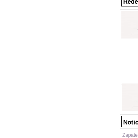
Rede
Noti
Zapater