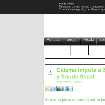
Uso de cookies
Utilizamos cookies propias y de terceros 
Si continúa navegando, consideramos que
Portada
Torrejón
Alcalá
Zo
TRENDING
Púnica
Metro
Calama imputa a 
JUN
14
y fraude fiscal
2026
Otras Noticias
-
España
Abre una pieza separada sobre la