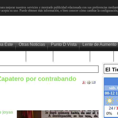
para mejorar nuestros servicios y mostrarle publicidad relacionada con sus preferencias mediante
 acepta su uso. Puede obtener más información, o bien conocer cómo cambiar la configuración
na Este
Otras Noticias
Punto D Vista
Lente de Aumento
Choniblog
MetroEste
Semana Santa
Sucesos
El T
Zapatero por contrabando
s joyas