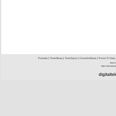
Portada
|
TorreNews
|
TorreSport
|
CorredorNews
|
Punto D Vista
©2010 El 
Página Optimizada par
digitalt