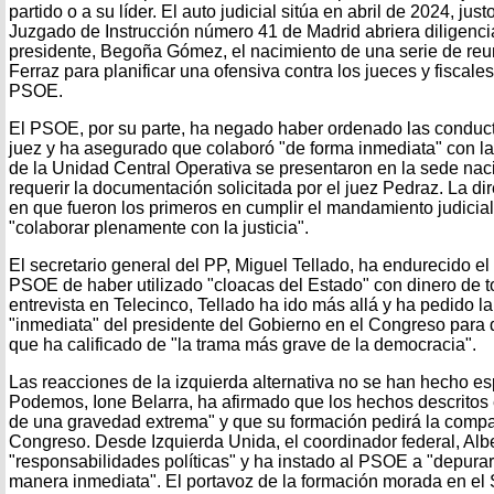
partido o a su líder. El auto judicial sitúa en abril de 2024, ju
Juzgado de Instrucción número 41 de Madrid abriera diligenci
presidente, Begoña Gómez, el nacimiento de una serie de reu
Ferraz para planificar una ofensiva contra los jueces y fiscale
PSOE.
El PSOE, por su parte, ha negado haber ordenado las conduct
juez y ha asegurado que colaboró "de forma inmediata" con 
de la Unidad Central Operativa se presentaron en la sede nac
requerir la documentación solicitada por el juez Pedraz. La dir
en que fueron los primeros en cumplir el mandamiento judicial
"colaborar plenamente con la justicia".
El secretario general del PP, Miguel Tellado, ha endurecido el
PSOE de haber utilizado "cloacas del Estado" con dinero de 
entrevista en Telecinco, Tellado ha ido más allá y ha pedido 
"inmediata" del presidente del Gobierno en el Congreso para 
que ha calificado de "la trama más grave de la democracia".
Las reacciones de la izquierda alternativa no se han hecho esp
Podemos, Ione Belarra, ha afirmado que los hechos descritos 
de una gravedad extrema" y que su formación pedirá la comp
Congreso. Desde Izquierda Unida, el coordinador federal, Alb
"responsabilidades políticas" y ha instado al PSOE a "depura
manera inmediata". El portavoz de la formación morada en e