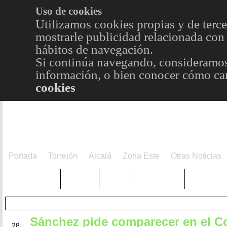
Uso de cookies
Utilizamos cookies propias y de terce
mostrarle publicidad relacionada con 
hábitos de navegación.
Si continúa navegando, consideramos
información, o bien conocer cómo cam
cookies
Portada
Torrejón
Alcalá
Zona Este
Otras Noticias
TRENDING
Púnica
Metro
Choniblog
MetroEst
Sánchez pide comparecer en el C
MAY
28