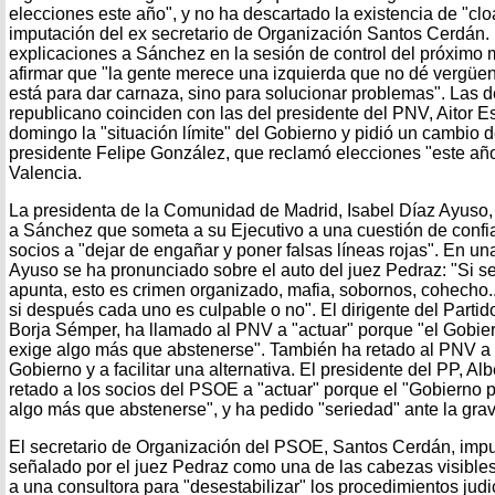
elecciones este año", y no ha descartado la existencia de "cl
imputación del ex secretario de Organización Santos Cerdán. 
explicaciones a Sánchez en la sesión de control del próximo m
afirmar que "la gente merece una izquierda que no dé vergüenz
está para dar carnaza, sino para solucionar problemas". Las d
republicano coinciden con las del presidente del PNV, Aitor E
domingo la "situación límite" del Gobierno y pidió un cambio d
presidente Felipe González, que reclamó elecciones "este año
Valencia.
La presidenta de la Comunidad de Madrid, Isabel Díaz Ayuso, h
a Sánchez que someta a su Ejecutivo a una cuestión de confi
socios a "dejar de engañar y poner falsas líneas rojas". En un
Ayuso se ha pronunciado sobre el auto del juez Pedraz: "Si s
apunta, esto es crimen organizado, mafia, sobornos, cohecho...
si después cada uno es culpable o no". El dirigente del Parti
Borja Sémper, ha llamado al PNV a "actuar" porque "el Gobi
exige algo más que abstenerse". También ha retado al PNV a 
Gobierno y a facilitar una alternativa. El presidente del PP, Al
retado a los socios del PSOE a "actuar" porque el "Gobierno
algo más que abstenerse", y ha pedido "seriedad" ante la grave 
El secretario de Organización del PSOE, Santos Cerdán, impu
señalado por el juez Pedraz como una de las cabezas visibl
a una consultora para "desestabilizar" los procedimientos judi