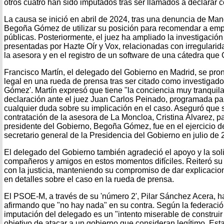
otros cuatro han sido imputados tras ser llamados a declarar c
La causa se inició en abril de 2024, tras una denuncia de M
Begoña Gómez de utilizar su posición para recomendar a empr
públicas. Posteriormente, el juez ha ampliado la investigación
presentadas por Hazte Oír y Vox, relacionadas con irregularid
la asesora y en el registro de un software de una cátedra que 
Francisco Martín, el delegado del Gobierno en Madrid, se pro
legal en una rueda de prensa tras ser citado como investigad
Gómez'. Martín expresó que tiene "la conciencia muy tranquila
declaración ante el juez Juan Carlos Peinado, programada par
cualquier duda sobre su implicación en el caso. Aseguró que s
contratación de la asesora de La Moncloa, Cristina Álvarez, p
presidente del Gobierno, Begoña Gómez, fue en el ejercicio 
secretario general de la Presidencia del Gobierno en julio de 
El delegado del Gobierno también agradeció el apoyo y la sol
compañeros y amigos en estos momentos difíciles. Reiteró su 
con la justicia, manteniendo su compromiso de dar explicacione
en detalles sobre el caso en la rueda de prensa.
El PSOE-M, a través de su 'número 2', Pilar Sánchez Acera, h
afirmando que "no hay nada" en su contra. Según la federación
imputación del delegado es un "intento miserable de construir 
objetivo de atacar a un gobierno que consideran legítimo. Esta