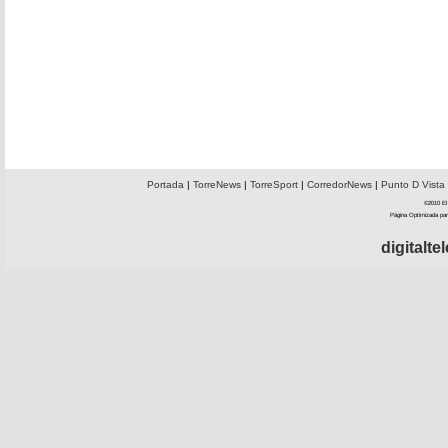
Portada
|
TorreNews
|
TorreSport
|
CorredorNews
|
Punto D Vista
©2010 El 
Página Optimizada par
digitalt