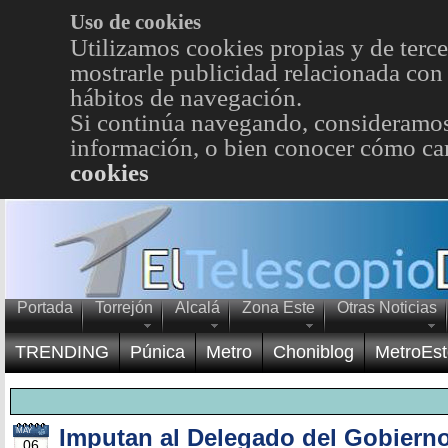
Uso de cookies
Utilizamos cookies propias y de terce
mostrarle publicidad relacionada con 
hábitos de navegación.
Si continúa navegando, consideramos
información, o bien conocer cómo cam
cookies
Portada
Torrejón
Alcalá
Zona Este
Otras Noticias
TRENDING
Púnica
Metro
Choniblog
MetroEst
Imputan al Delegado del Gobierno
MAY
06