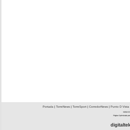
Portada
|
TorreNews
|
TorreSport
|
CorredorNews
|
Punto D Vista
©2010 El 
Página Optimizada par
digitalt