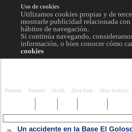
Uso de cookies
Utilizamos cookies propias y de terce
mostrarle publicidad relacionada con 
hábitos de navegación.
Si continúa navegando, consideramos
información, o bien conocer cómo cam
cookies
Portada
Torrejón
Alcalá
Zona Este
Otras Noticias
TRENDING
Púnica
Metro
Choniblog
MetroEst
Un accidente en la Base El Golos
MAY
25