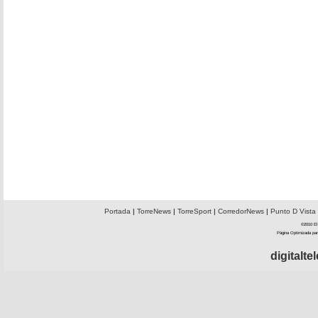
Portada
|
TorreNews
|
TorreSport
|
CorredorNews
|
Punto D Vista
©2010 El 
Página Optimizada par
digitalt